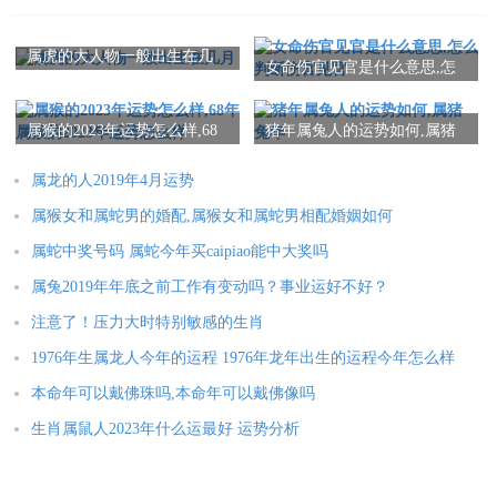
同时，属蛇女也需要关注自己的精神状态，保持积极向上的心
属虎的大人物一般出生在几
态，避免在婚姻矛盾和困境中产生过度的消极情绪。
女命伤官见官是什么意思,怎
月
么判断伤官见官
属猴的2023年运势怎么样,68
猪年属兔人的运势如何,属猪
2025年运势
年属猴的2023年运势怎么样
兔年
属龙的人2019年4月运势
属鼠人2025年全年运势详解
属牛人2025年全年运势详解
属猴女和属蛇男的婚配,属猴女和属蛇男相配婚姻如何
属虎人2025年全年运势详解
属兔人2025年全年运势详解
属蛇中奖号码 属蛇今年买caipiao能中大奖吗
属龙人2025年全年运势详解
属蛇人2025年全年运势详解
属兔2019年年底之前工作有变动吗？事业运好不好？
属马人2025年全年运势详解
属羊人2025年全年运势详解
注意了！压力大时特别敏感的生肖
属猴人2025年全年运势详解
属鸡人2025年全年运势详解
1976年生属龙人今年的运程 1976年龙年出生的运程今年怎么样
属狗人2025年全年运势详解
属猪人2025年全年运势详解
本命年可以戴佛珠吗,本命年可以戴佛像吗
生肖属鼠人2023年什么运最好 运势分析
本文：
1977属蛇女命中婚姻三劫,1977年属蛇女一生有几次劫难