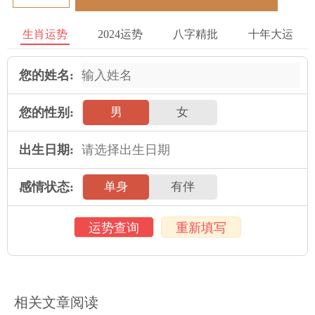
职业发展
生肖运势
2024运势
八字精批
十年大运
职业发展对于属蛇女的生活和婚姻问题同样具有重要的影响。通
您的姓名:
过职业发展，属蛇女可以积累自己的人生经验和人脉资源，增强
自身的社会地位和人际关系。在职场中，属蛇女可以学会如何处
您的性别:
男
女
理人际关系，如***衡工作和生活，这些对于婚姻问题的处理都
具有一定的价值。
出生日期:
同时，在职场中，属蛇女也需要克服自己的性格弱点，如情绪波
动和过于多疑等，建立自己的职场形象和品牌。
感情状态:
单身
有伴
健康状况
运势查询
重新填写
健康状况对于属蛇女的婚姻问题同样具有重要的影响。因为身体
健康是保持心理健康的基础，也是处理婚姻问题的重要保障。属
蛇女需要注重饮食和运动的健康规律，避免因身体健康问题而对
相关文章阅读
婚姻问题产生影响。