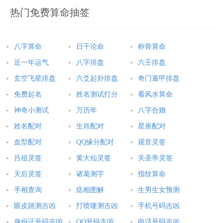
热门免费算命抽签
八字算命
日干论命
称骨算命
近一年运气
八字排盘
六壬排盘
玄空飞星排盘
六爻起卦排盘
奇门遁甲排盘
免费起名
姓名测试打分
看风水算命
神奇小测试
万历年
八字合婚
姓名配对
生肖配对
星座配对
血型配对
QQ缘分配对
观音灵签
吕祖灵签
黄大仙灵签
关圣帝灵签
天后灵签
诸葛测字
指纹算命
手相查询
痣相图解
生男生女预测
眼皮跳测吉凶
打喷嚏测吉凶
手机号码吉凶
身份证号码吉凶
QQ号码吉凶
电话号码吉凶