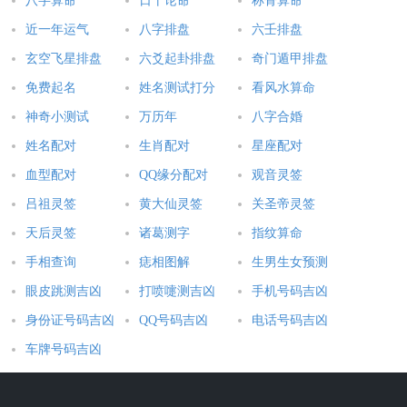
八字算命
日干论命
称骨算命
近一年运气
八字排盘
六壬排盘
玄空飞星排盘
六爻起卦排盘
奇门遁甲排盘
免费起名
姓名测试打分
看风水算命
神奇小测试
万历年
八字合婚
姓名配对
生肖配对
星座配对
血型配对
QQ缘分配对
观音灵签
吕祖灵签
黄大仙灵签
关圣帝灵签
天后灵签
诸葛测字
指纹算命
手相查询
痣相图解
生男生女预测
眼皮跳测吉凶
打喷嚏测吉凶
手机号码吉凶
身份证号码吉凶
QQ号码吉凶
电话号码吉凶
车牌号码吉凶