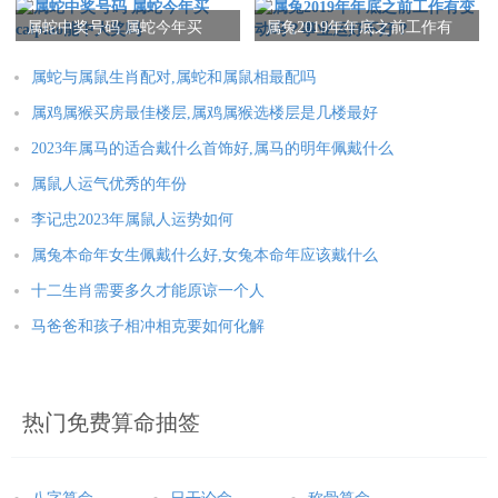
属蛇中奖号码 属蛇今年买
属兔2019年年底之前工作有
caipiao能中大奖吗
变动吗？事业运好不好？
属蛇与属鼠生肖配对,属蛇和属鼠相最配吗
属鸡属猴买房最佳楼层,属鸡属猴选楼层是几楼最好
2023年属马的适合戴什么首饰好,属马的明年佩戴什么
属鼠人运气优秀的年份
李记忠2023年属鼠人运势如何
属兔本命年女生佩戴什么好,女兔本命年应该戴什么
十二生肖需要多久才能原谅一个人
马爸爸和孩子相冲相克要如何化解
热门免费算命抽签