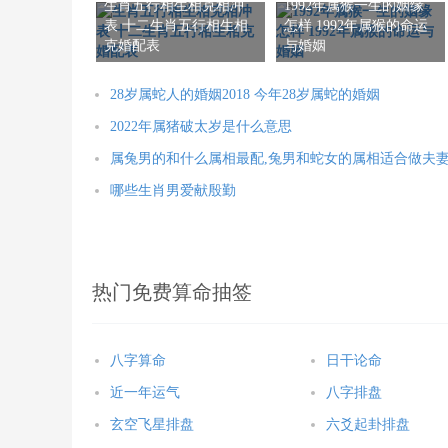
生肖五行相生相克相冲
1992年属猴一生的姻缘
表 十二生肖五行相生相
怎样 1992年属猴的命运
克婚配表
与婚姻
28岁属蛇人的婚姻2018 今年28岁属蛇的婚姻
2022年属猪破太岁是什么意思
属兔男的和什么属相最配,兔男和蛇女的属相适合做夫
哪些生肖男爱献殷勤
热门免费算命抽签
八字算命
日干论命
近一年运气
八字排盘
玄空飞星排盘
六爻起卦排盘