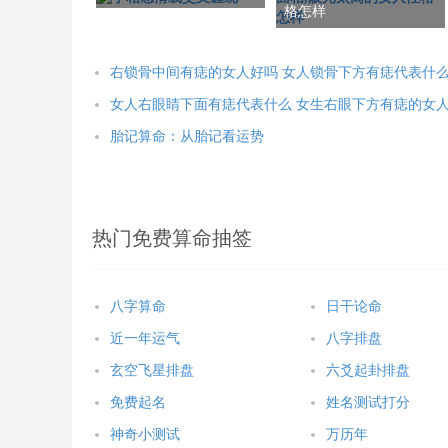
格怎样
右锁骨中间有痣的女人好吗 女人锁骨下方有痣代表什
女人右眼睛下面有痣代表什么 女生右眼下方有痣的女
胎记算命：从胎记看运势
热门免费算命抽签
八字算命
日干论命
近一年运气
八字排盘
玄空飞星排盘
六爻起卦排盘
免费起名
姓名测试打分
神奇小测试
万历年