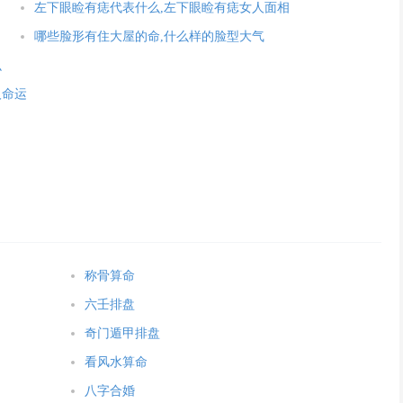
左下眼睑有痣代表什么,左下眼睑有痣女人面相
哪些脸形有住大屋的命,什么样的脸型大气
么
人命运
称骨算命
六壬排盘
奇门遁甲排盘
看风水算命
八字合婚