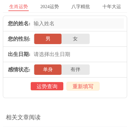
态中。如果长时间处于这样的状态，也会给健康带来很大的危
生肖运势
2024运势
八字精批
十年大运
害，所以属兔人在平时要加强锻炼，即使工作再忙碌也要抽出时
间来锻炼身体。开车人士出门在外要特别注意出行安全，切记遵
您的姓名:
守交通规则，不可疲劳驾驶，更不可酒后驾驶。
您的性别:
男
女
2025年运势
出生日期:
属鼠人2025年全年运势详解
属牛人2025年全年运势详解
感情状态:
单身
有伴
属虎人2025年全年运势详解
属兔人2025年全年运势详解
运势查询
重新填写
属龙人2025年全年运势详解
属蛇人2025年全年运势详解
属马人2025年全年运势详解
属羊人2025年全年运势详解
属猴人2025年全年运势详解
属鸡人2025年全年运势详解
相关文章阅读
属狗人2025年全年运势详解
属猪人2025年全年运势详解