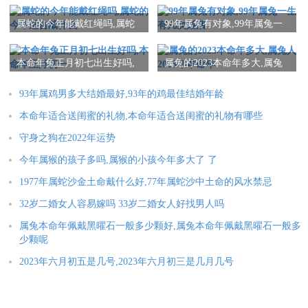
本文：
属蛇的今年能戴红绳吗,属蛇
99年属兔有对象,99年属兔一
属兔75年的婚姻 75年属兔的感情
的今年适合戴什么
生有几次婚姻
本命年兔正月初七出生好吗,
属兔的2023本命年多大,属兔
本命年正月初一
人2023年本命年
93年属鸡男多大结婚最好,93年的鸡最佳结婚年龄
本命年适合送闺蜜的礼物,本命年适合送闺蜜的礼物有哪些
守身之狗在2022年运势
今年属猴的孩子多吗,属猴的小孩今年多大了 了
1977年属蛇沙金土命戴什么好,77年属蛇沙中土命的风水禁忌
32岁二婚女人容易嫁吗 33岁二婚女人好找男人吗
属兔本命年佩戴黑曜石一般多少颗好,属兔本命年佩戴黑曜石一般多
少颗呢
2023年六月初五是几号,2023年六月初三是几月几号