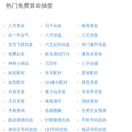
热门免费算命抽签
八字算命
日干论命
称骨算命
近一年运气
八字排盘
六壬排盘
玄空飞星排盘
六爻起卦排盘
奇门遁甲排盘
免费起名
姓名测试打分
看风水算命
神奇小测试
万历年
八字合婚
姓名配对
生肖配对
星座配对
血型配对
QQ缘分配对
观音灵签
吕祖灵签
黄大仙灵签
关圣帝灵签
天后灵签
诸葛测字
指纹算命
手相查询
痣相图解
生男生女预测
眼皮跳测吉凶
打喷嚏测吉凶
手机号码吉凶
身份证号码吉凶
QQ号码吉凶
电话号码吉凶