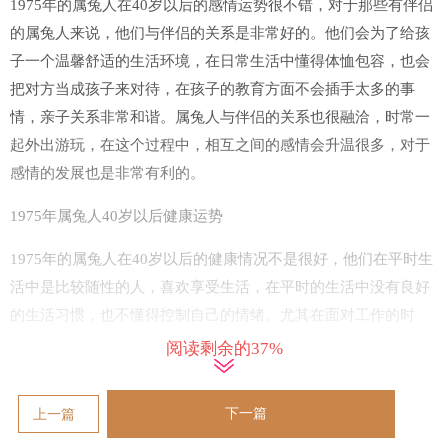
1975年的属兔人在40岁以后的感情运势很不错，对于那些有伴侣
的属兔人来说，他们与伴侣的关系是非常好的。他们会为了给孩
子一个温馨舒适的生活环境，在日常生活中懂得体恤包容，也会
把对方当成孩子来对待，在孩子的教育方面不会插手太多的事
情，亲子关系非常和谐。属兔人与伴侣的关系也很融洽，时常一
起外出游玩，在这个过程中，相互之间的感情会升温很多，对于
感情的发展也是非常有利的。
1975年属兔人40岁以后健康运势
1975年的属兔人在40岁以后的健康情况不是很好，他们在平时生
活中是比较随性的人，喜欢享受生活，在平时的生活中没有良好
的生活习惯，也不懂得控制自己的情绪。尤其在面对工作的时
候，总是表现得不自信，这样的态度对健康是非常不利的，很有
阅读剩余的37%
可能会诱发一系列疾病。
另外属兔人平时也要养成一个良好的作息习惯，不要经常熬夜，
下一篇
上一篇
在饮食方面多吃一些清淡的食物，这样会让身体处于比较好的状