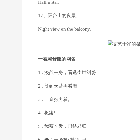
Half a star.
12、阳台上的夜景。
Night view on the balcony.
一看就舒服的网名
1 . 淡然一身，看透尘世纠纷
2 . 等到天蓝再看海
3 . 一直努力着。
4 . 栀染°
5 . 我蓄长发，只待君归
6 . ◆╰一谈笑~扯淡流年