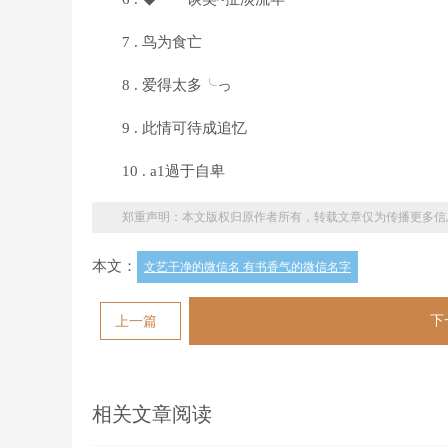
7 . 鸟为食亡
8 . 爱得太多╰っ
9 . 此情可待成追忆
10 . a1過于自卑
郑重声明：本文版权归原作者所有，转载文章仅为传播更多信
本文：
文艺干净的微信名 有书香气的微信名字
下
上一篇
相关文章阅读