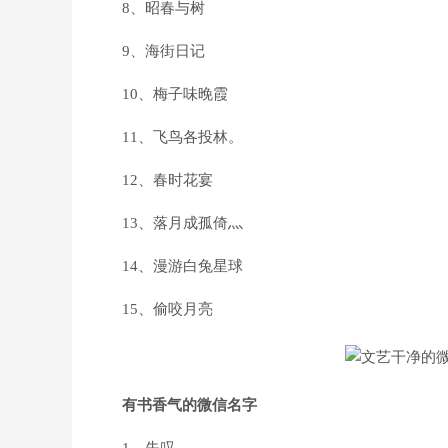
8、昭春与树
9、海街日记
10、梅子味晚霞
11、飞鸟各投林。
12、春时花宴
13、落月成孤倚灬
14、漫游白兔星球
15、偷咬月亮
有书香气的微信名字