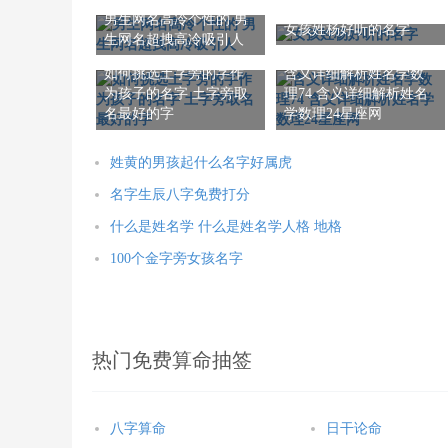
男生网名高冷个性的 男
女孩姓杨好听的名字
生网名超拽高冷吸引人
如何挑选土字旁的字作
含义详细解析姓名学数
为孩子的名字 土字旁取
理74 含义详细解析姓名
名最好的字
学数理24星座网
姓黄的男孩起什么名字好属虎
名字生辰八字免费打分
什么是姓名学 什么是姓名学人格 地格
100个金字旁女孩名字
热门免费算命抽签
八字算命
日干论命