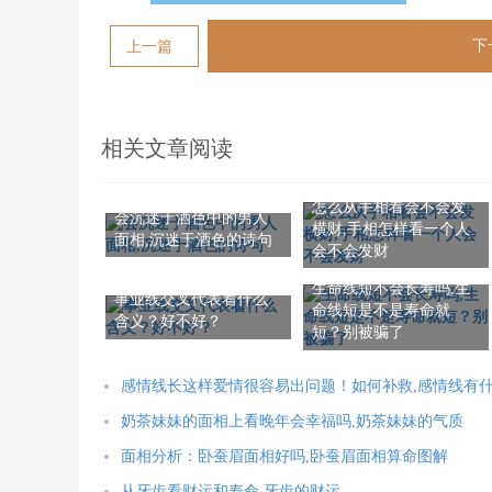
下
上一篇
相关文章阅读
怎么从手相看会不会发
会沉迷于酒色中的男人
横财,手相怎样看一个人
面相,沉迷于酒色的诗句
会不会发财
生命线短不会长寿吗,生
事业线交叉代表着什么
命线短是不是寿命就
含义？好不好？
短？别被骗了
感情线长这样爱情很容易出问题！如何补救,感情线有
奶茶妹妹的面相上看晚年会幸福吗,奶茶妹妹的气质
面相分析：卧蚕眉面相好吗,卧蚕眉面相算命图解
从牙齿看财运和寿命,牙齿的财运