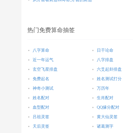
热门免费算命抽签
八字算命
日干论命
近一年运气
八字排盘
玄空飞星排盘
六爻起卦排盘
免费起名
姓名测试打分
神奇小测试
万历年
姓名配对
生肖配对
血型配对
QQ缘分配对
吕祖灵签
黄大仙灵签
天后灵签
诸葛测字