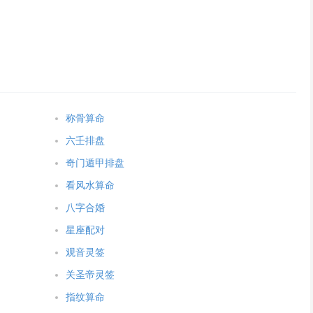
称骨算命
六壬排盘
奇门遁甲排盘
看风水算命
八字合婚
星座配对
观音灵签
关圣帝灵签
指纹算命