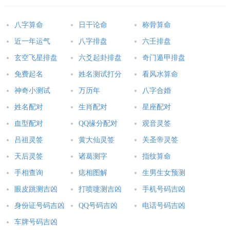
八字算命
日干论命
称骨算命
近一年运气
八字排盘
六壬排盘
玄空飞星排盘
六爻起卦排盘
奇门遁甲排盘
免费起名
姓名测试打分
看风水算命
神奇小测试
万历年
八字合婚
姓名配对
生肖配对
星座配对
血型配对
QQ缘分配对
观音灵签
吕祖灵签
黄大仙灵签
关圣帝灵签
天后灵签
诸葛测字
指纹算命
手相查询
痣相图解
生男生女预测
眼皮跳测吉凶
打喷嚏测吉凶
手机号码吉凶
身份证号码吉凶
QQ号码吉凶
电话号码吉凶
车牌号码吉凶