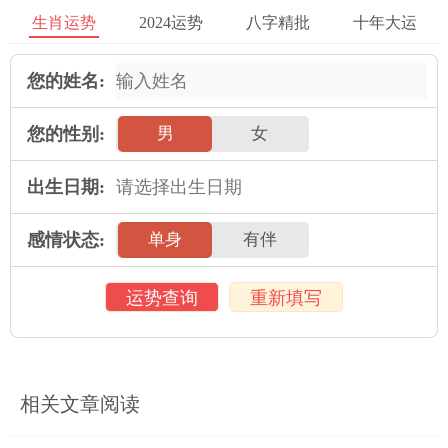
生肖运势
2024运势
八字精批
十年大运
他们可以通过了解对方的想法、情感和意图来减少这些冲突。他
们能够使用自己的机智智慧和幽默感来解决矛盾。
您的姓名:
属猴的人也非常懂得如何表达自己的意见和要求。他们善于利用
自己的口才和说服力，使对方理解他们的观点。在婚姻中，他们
您的性别:
男
女
也需要注意言行之间的平衡，不要太过任性和妄想。
出生日期:
五、总结
属猴男和属猴女的婚姻需要相互尊重、理解和支持才能成功。尽
感情状态:
单身
有伴
管在婚后，他们会面临许多挑战，如个人的兴趣爱好、自由自主
性、家庭教育和解决冲突方式，但只要他们注重沟通和理解，就
运势查询
重新填写
能维持一个幸福的婚姻。
2025年运势
相关文章阅读
属鼠人2025年全年运势详解
属牛人2025年全年运势详解