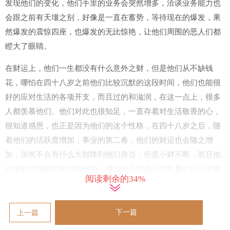
发现他们的变化，他们手里的业务会突然增多，洽谈业务能力也
会跟之前有天壤之别，好像是一直在蓄势，等待现在的爆发，果
然爆发的震惊四座，也爆发的无比惊艳，让他们周围的恶人们都
瞪大了眼睛。
在财运上，他们一生都没有什么意外之财，但是他们从不缺钱
花，哪怕在四十八岁之前他们比较沉默的这段时间，他们也能很
好的应对生活的各项开支，而且过的和滋润，在这一点上，很多
人都羡慕他们。他们对此也很知足，一直存着对生活敬畏的心，
很知道感恩，也正是因为他们的这个性格，在四十八岁之后，随
着他们的活跃度增加，事业的第二春，他们的财运也会随之增
加，虽然不会有什么大财降到他们身边，但是小财不断，而且他
们很知道钱财的规划和利用，用这些小财他们也能累积自己的财
阅读剩余的34%
富。他们从不会乱花钱，也不会因为有钱而大手大脚，他们很注
重家庭，会把钱都用在家庭的发展上，他们家庭也都很和睦，他
们如果有孩子，孩子也会很幸福，因为有他们的助力，孩子们未
下一篇
上一篇
来的发展会顺利的多。