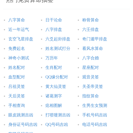
八字算命
日干论命
称骨算命
近一年运气
八字排盘
六壬排盘
玄空飞星排盘
六爻起卦排盘
奇门遁甲排盘
免费起名
姓名测试打分
看风水算命
神奇小测试
万历年
八字合婚
姓名配对
生肖配对
星座配对
血型配对
QQ缘分配对
观音灵签
吕祖灵签
黄大仙灵签
关圣帝灵签
天后灵签
诸葛测字
指纹算命
手相查询
痣相图解
生男生女预测
眼皮跳测吉凶
打喷嚏测吉凶
手机号码吉凶
身份证号码吉凶
QQ号码吉凶
电话号码吉凶