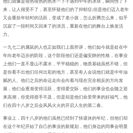
他们就像是很热很热的热水一下子遇到中年的冰块，瞬间愣了下
来，让人很受不了，甚至怀疑他们的了抑郁症;但是他们迈入老年
又会重拾年轻时的活跃，变成了老小孩，怎么折腾怎么来，似乎
沉寂了一段时间又回来了的演员，重新在他们的舞台上焕发活
力。
一九七二的属鼠的人也正如我们上面所讲，他们如今就是处在中
年向老年迈步的阶段，这个阶段他们还是偏安静的性格，在事业
上他们一直不显山不露水，平平稳稳的，物质基础虽然不错，但
是你看不出他们任何出彩的地方，甚至有人会说他们就是中年油
腻的人。他们之后的命运走向会向着与现在完全相反的方向发
展，他们会逐渐变得活跃，变得爱交际，他们的事业也会随之迎
来高潮，你觉得措手不及，但是却是他们命里带来的好福气，他
们在四十八岁之后会风风火火的开启人生的第二春。
事业上，四十八岁的他们虽然已经到了快退休的年纪，但他们却
在这个年纪开始了自己的事业的新规划，他们身边的同事会明显