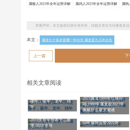
属猴人2025年全年运势详解
属鸡人2025年全年运势详解
属狗
郑重声明：本文版权归原作者所有，转载文章仅为传播更多信
本文：
属龙九十多岁是哪一年出生 属龙是九几年出生
下
上一篇
相关文章阅读
1975年兔的退休时间是
2023属龙1988带红绳好
哪年，鼠年、龙年、鸡
吗,1988年属龙在2023年
年
佩戴什么避灾避难
2023生肖年份表十二顺
94年属狗运势2022年
序,2023 生肖