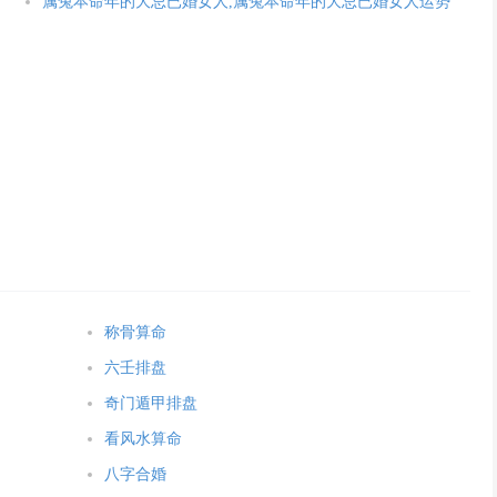
属兔本命年的大忌已婚女人,属兔本命年的大忌已婚女人运势
称骨算命
六壬排盘
奇门遁甲排盘
看风水算命
八字合婚