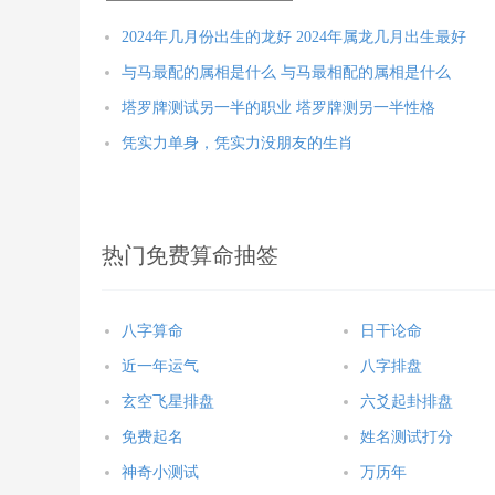
2024年几月份出生的龙好 2024年属龙几月出生最好
与马最配的属相是什么 与马最相配的属相是什么
塔罗牌测试另一半的职业 塔罗牌测另一半性格
凭实力单身，凭实力没朋友的生肖
热门免费算命抽签
八字算命
日干论命
近一年运气
八字排盘
玄空飞星排盘
六爻起卦排盘
免费起名
姓名测试打分
神奇小测试
万历年