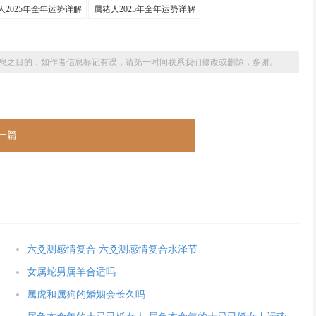
人2025年全年运势详解
属猪人2025年全年运势详解
息之目的，如作者信息标记有误，请第一时间联系我们修改或删除，多谢。
一篇
六爻测感情复合 六爻测感情复合水泽节
女属蛇男属羊合适吗
属虎和属狗的婚姻会长久吗