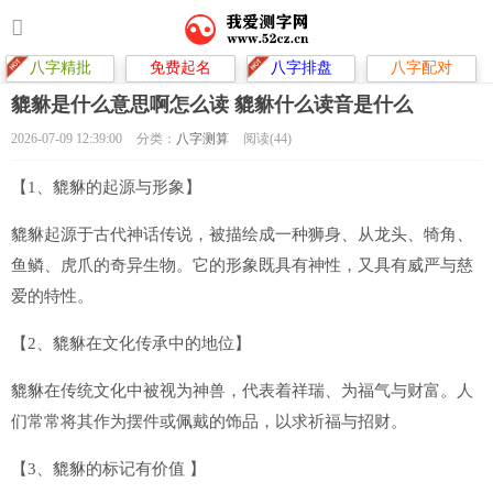
八字精批
免费起名
八字排盘
八字配对
貔貅是什么意思啊怎么读 貔貅什么读音是什么
2026-07-09 12:39:00
分类：
八字测算
阅读(44)
【1、貔貅的起源与形象】
貔貅起源于古代神话传说，被描绘成一种狮身、从龙头、犄角、
鱼鳞、虎爪的奇异生物。它的形象既具有神性，又具有威严与慈
爱的特性。
【2、貔貅在文化传承中的地位】
貔貅在传统文化中被视为神兽，代表着祥瑞、为福气与财富。人
们常常将其作为摆件或佩戴的饰品，以求祈福与招财。
【3、貔貅的标记有价值 】