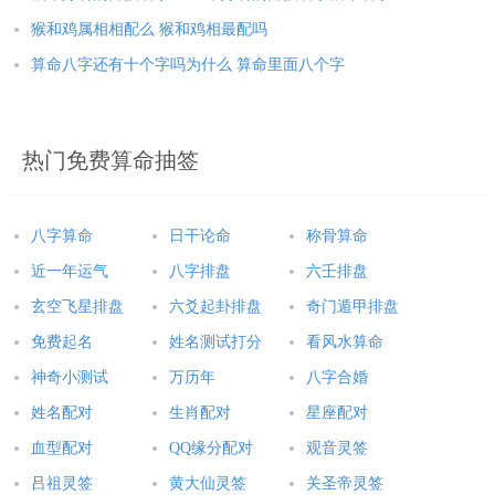
猴和鸡属相相配么 猴和鸡相最配吗
算命八字还有十个字吗为什么 算命里面八个字
热门免费算命抽签
八字算命
日干论命
称骨算命
近一年运气
八字排盘
六壬排盘
玄空飞星排盘
六爻起卦排盘
奇门遁甲排盘
免费起名
姓名测试打分
看风水算命
神奇小测试
万历年
八字合婚
姓名配对
生肖配对
星座配对
血型配对
QQ缘分配对
观音灵签
吕祖灵签
黄大仙灵签
关圣帝灵签