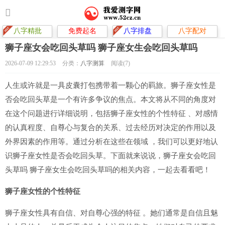
八字精批
免费起名
八字排盘
八字配对
狮子座女会吃回头草吗 狮子座女生会吃回头草吗
2026-07-09 12:29:53
分类：
八字测算
阅读(7)
人生或许就是一具皮囊打包携带着一颗心的羁旅。狮子座女性是
否会吃回头草是一个有许多争议的焦点。本文将从不同的角度对
在这个问题进行详细说明，包括狮子座女性的个性特征 、对感情
的认真程度、自尊心与复合的关系、过去经历对决定的作用以及
外界因素的作用等。通过分析在这些在领域 ，我们可以更好地认
识狮子座女性是否会吃回头草。下面就来说说，狮子座女会吃回
头草吗 狮子座女生会吃回头草吗的相关内容，一起去看看吧！
狮子座女性的个性特征
狮子座女性具有自信、对自尊心强的特征 。她们通常是自信且魅