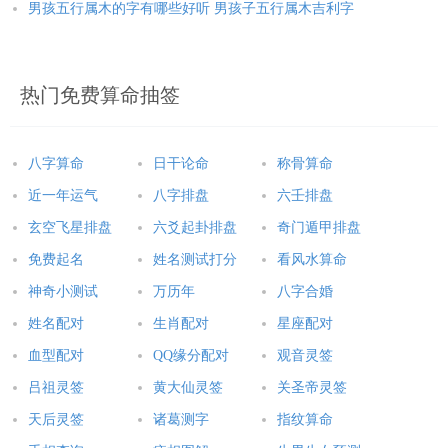
男孩五行属木的字有哪些好听 男孩子五行属木吉利字
热门免费算命抽签
八字算命
日干论命
称骨算命
近一年运气
八字排盘
六壬排盘
玄空飞星排盘
六爻起卦排盘
奇门遁甲排盘
免费起名
姓名测试打分
看风水算命
神奇小测试
万历年
八字合婚
姓名配对
生肖配对
星座配对
血型配对
QQ缘分配对
观音灵签
吕祖灵签
黄大仙灵签
关圣帝灵签
天后灵签
诸葛测字
指纹算命