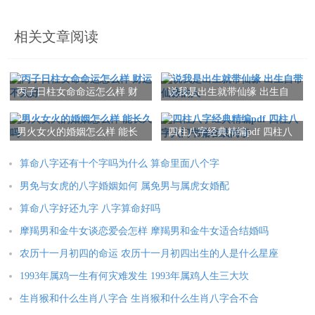
相关文章阅读
丙子日柱女命命运怎么样 财
说我是出生就带仙缘 出生自
运不太好
带仙缘的人
男火女火的婚姻怎么样 能长
四柱八字经典精编pdf 四柱八
久吗
字入门书籍在线阅读
算命八字还有十个字吗为什么 算命里面八个字
男免与女虎的八字婚姻如何 属免男与属虎女婚配
算命八字好还九字 八字算命好吗
摩羯男和金牛女谈恋爱会怎样 摩羯男和金牛女适合结婚吗
农历十一月初四的命运 农历十一月初四出生的人是什么星座
1993年属鸡一生有何灾难发生 1993年属鸡人生三大坎
生肖猴和什么生肖八字合 生肖猴和什么生肖八字合不合