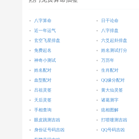
八字算命
日干论命
近一年运气
八字排盘
玄空飞星排盘
六爻起卦排盘
免费起名
姓名测试打分
神奇小测试
万历年
姓名配对
生肖配对
血型配对
QQ缘分配对
吕祖灵签
黄大仙灵签
天后灵签
诸葛测字
手相查询
痣相图解
眼皮跳测吉凶
打喷嚏测吉凶
身份证号码吉凶
QQ号码吉凶