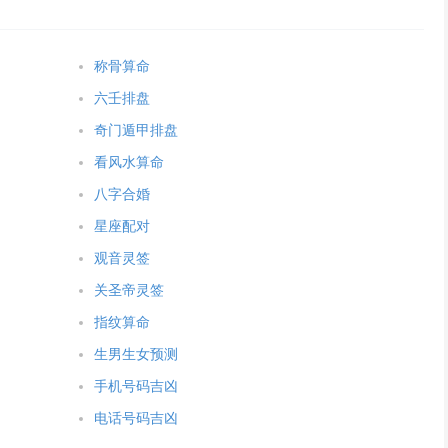
称骨算命
六壬排盘
奇门遁甲排盘
看风水算命
八字合婚
星座配对
观音灵签
关圣帝灵签
指纹算命
生男生女预测
手机号码吉凶
电话号码吉凶