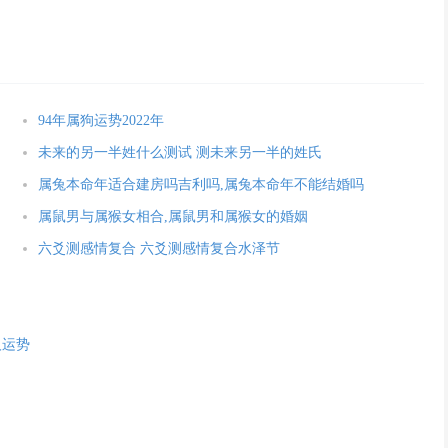
94年属狗运势2022年
未来的另一半姓什么测试 测未来另一半的姓氏
属兔本命年适合建房吗吉利吗,属兔本命年不能结婚吗
属鼠男与属猴女相合,属鼠男和属猴女的婚姻
六爻测感情复合 六爻测感情复合水泽节
人运势