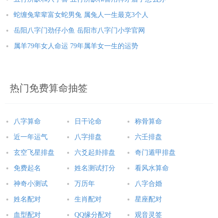
蛇缠兔辈辈富女蛇男兔 属兔人一生最克3个人
岳阳八字门劲仔小鱼 岳阳市八字门小学官网
属羊79年女人命运 79年属羊女一生的运势
热门免费算命抽签
八字算命
日干论命
称骨算命
近一年运气
八字排盘
六壬排盘
玄空飞星排盘
六爻起卦排盘
奇门遁甲排盘
免费起名
姓名测试打分
看风水算命
神奇小测试
万历年
八字合婚
姓名配对
生肖配对
星座配对
血型配对
QQ缘分配对
观音灵签