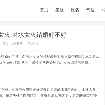
首页
星座
姓名
气运
女火 男水女火结婚好不好
分类：
八字测算
阅读(16)
适结婚的工具，而男水女火的婚配表配对结果是怎样呢？本文将从
女火的婚配情况;从五行属性的角度介绍男水女火结婚的利弊。
柔克刚，女方的火属性正好能够让男方的水属性融化。水性人多
动。在这两种个性的结合，能够形成互补之势，男方的温柔能够
。