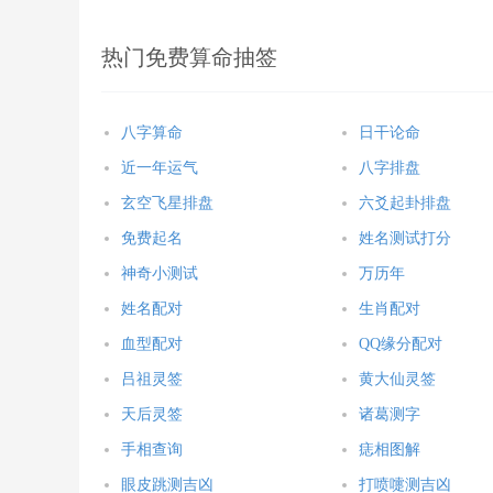
热门免费算命抽签
八字算命
日干论命
近一年运气
八字排盘
玄空飞星排盘
六爻起卦排盘
免费起名
姓名测试打分
神奇小测试
万历年
姓名配对
生肖配对
血型配对
QQ缘分配对
吕祖灵签
黄大仙灵签
天后灵签
诸葛测字
手相查询
痣相图解
眼皮跳测吉凶
打喷嚏测吉凶