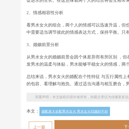
促进水的生长。在这意味着两个人的结合将会互相带
2、情感相容性分析
看男水女火的组合，两个人的情感可以迅速升温，但也
中需要适当调节彼此的情感表达方式，保持平衡。只
3、婚姻前景分析
从男水女火的婚姻前景会因个体差异而有所区别 ，但
发男水的温柔与体贴，男水能够平稳女火的情感，两
总结来说，男水女火的婚配在个性特征 与五行属性上
的包容、看理解与抱负。通过适当沟通与相互磨合，
郑重声明：本文版权归原作者所有，转载文章仅为传播更多信
本文：
婚配表大全配男水女火 男水女火结婚好不好
下
上一篇