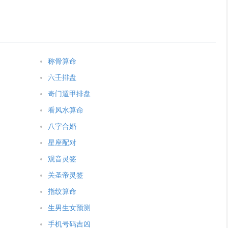
称骨算命
六壬排盘
奇门遁甲排盘
看风水算命
八字合婚
星座配对
观音灵签
关圣帝灵签
指纹算命
生男生女预测
手机号码吉凶