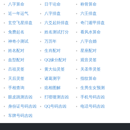
八字算命
日干论命
称骨算命
近一年运气
八字排盘
六壬排盘
玄空飞星排盘
六爻起卦排盘
奇门遁甲排盘
免费起名
姓名测试打分
看风水算命
神奇小测试
万历年
八字合婚
姓名配对
生肖配对
星座配对
血型配对
QQ缘分配对
观音灵签
吕祖灵签
黄大仙灵签
关圣帝灵签
天后灵签
诸葛测字
指纹算命
手相查询
痣相图解
生男生女预测
眼皮跳测吉凶
打喷嚏测吉凶
手机号码吉凶
身份证号码吉凶
QQ号码吉凶
电话号码吉凶
车牌号码吉凶