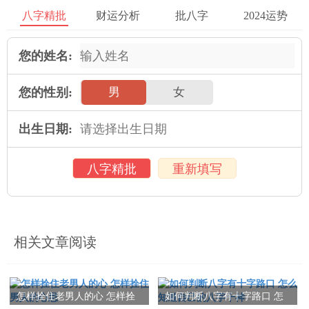
力。通过观察个人命盘中财富星座的位置与角度，我们可以初步
八字精批
财运分析
批八字
2024运势
判断一个人的财富状况。假如财富星座出现在命盘的吉位，那么
在这个人可能会有较好的财运。而假如财富星座出现在命盘的凶
您的姓名:
位，那么在这个人的财运可能会相对较弱。所以 ，在分析四柱八
字时，我们必须 关注财富星座的作用。
您的性别:
男
女
总结:看通过四柱八字的分析，我们可以初步认识一个人的财运情
出生日期:
况。通过观察五行缺失、财星位置、财富宫位、天干地支、财富
元素、财富星座等因素，我们可以对个人的财运走势有一个初步
八字精批
重新填写
的判断。当然，四柱八字只是一种参考，具体的财运还受到一系
列其他因素的作用。所以 ，在实际运用时，还需要综合考虑人的
实际状况，从而得出更准确的财运判断。
相关文章阅读
本文：
如何根据四柱八字看财运 四柱八字怎样看有没有财
怎样拴住老男人的心 怎样拴
如何判断八字有十字路口 怎