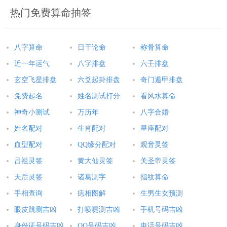
热门免费算命抽签
八字算命
日干论命
称骨算命
近一年运气
八字排盘
六壬排盘
玄空飞星排盘
六爻起卦排盘
奇门遁甲排盘
免费起名
姓名测试打分
看风水算命
神奇小测试
万历年
八字合婚
姓名配对
生肖配对
星座配对
血型配对
QQ缘分配对
观音灵签
吕祖灵签
黄大仙灵签
关圣帝灵签
天后灵签
诸葛测字
指纹算命
手相查询
痣相图解
生男生女预测
眼皮跳测吉凶
打喷嚏测吉凶
手机号码吉凶
身份证号码吉凶
QQ号码吉凶
电话号码吉凶