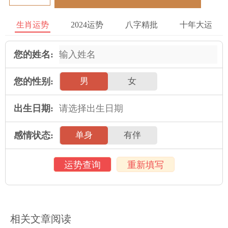
2.3 寻求帮助
生肖运势
2024运势
八字精批
十年大运
当女命犯天狗的女性可以寻求命理学在领域 的专业人士的帮助，
认识自己的八字命理并依据具体情况采取应对措施。在同时，也
您的姓名:
可以寻找亲朋好友的支持与帮助，共同面对困难。
您的性别:
男
女
2.4 谨慎决策
为在财务上，女命犯天狗的女性应当谨慎决策，避免冒险投资与
出生日期:
过度消费。要依据自己的实际状况制定合理的财务计划，注重理
感情状态:
单身
有伴
财规划与风险控制。
结论
运势查询
重新填写
女命生辰八字犯天狗是一种命理学中被视为不利的现象，暗示着
生活中可能会遇到许多不顺利与困难。我们可以利用 修养心态、
对积极面对困难、寻求帮助以及谨慎决策等方法来应对在这种情
相关文章阅读
况。面对命运的挑战，女性应当相信自己的力量，坚持不懈地努