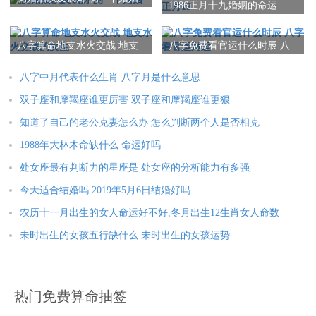
1986正月十九婚姻的命运
1986正月19
本文：
八字日柱里面的劫煞是什么意思 劫煞在日柱是什么意思
八字算命地支水火交战 地支
八字免费看官运什么时辰 八
水火交战的女生
字看官运财运
八字中月代表什么生肖 八字月是什么意思
双子座和摩羯座谁更厉害 双子座和摩羯座谁更狠
知道了自己的老公克妻怎么办 怎么判断两个人是否相克
1988年大林木命缺什么 命运好吗
处女座最有判断力的星座是 处女座的分析能力有多强
今天适合结婚吗 2019年5月6日结婚好吗
农历十一月出生的女人命运好不好,冬月出生12生肖女人命数
未时出生的女孩五行缺什么 未时出生的女孩运势
热门免费算命抽签