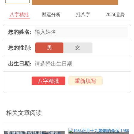
官，表示在这个人的性格比较急躁，容易与他人发生冲突。对于
情感生活来说，在这个人在婚姻关系中可能会有部分变化与波
八字精批
财运分析
批八字
2024运势
折。
您的姓名:
（五）对人生转折与运势的作用
以劫煞在日柱中还与个人的命运转折与运势有关。它可能会在个
您的性别:
男
女
人的命运中导致部分变化与突发事件，对个人的发展产生重大作
用。
出生日期:
为某人八字日柱中的劫煞为壬戌，壬水属于劫财，戌土属于偏
八字精批
重新填写
官，表示在这个人在人生转折与运势中可能会遭遇部分困难与挫
折，但也能通过努力与坚持克服困难。
劫煞在八字日柱中具有多重有价值 与作用。它既作用人际关系与
相关文章阅读
事业发展，也与财富、把健康、性格特征 、情感生活、命运转折
与运势等在领域 有关。人们可以通过对劫煞的研究与认识，更好
地应对生活中的挑战与变化，追求幸福与成功。
测婚姻以及钱财 测一下婚姻