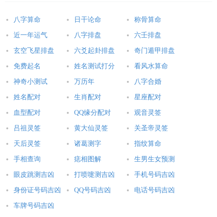
八字算命
日干论命
称骨算命
近一年运气
八字排盘
六壬排盘
玄空飞星排盘
六爻起卦排盘
奇门遁甲排盘
免费起名
姓名测试打分
看风水算命
神奇小测试
万历年
八字合婚
姓名配对
生肖配对
星座配对
血型配对
QQ缘分配对
观音灵签
吕祖灵签
黄大仙灵签
关圣帝灵签
天后灵签
诸葛测字
指纹算命
手相查询
痣相图解
生男生女预测
眼皮跳测吉凶
打喷嚏测吉凶
手机号码吉凶
身份证号码吉凶
QQ号码吉凶
电话号码吉凶
车牌号码吉凶