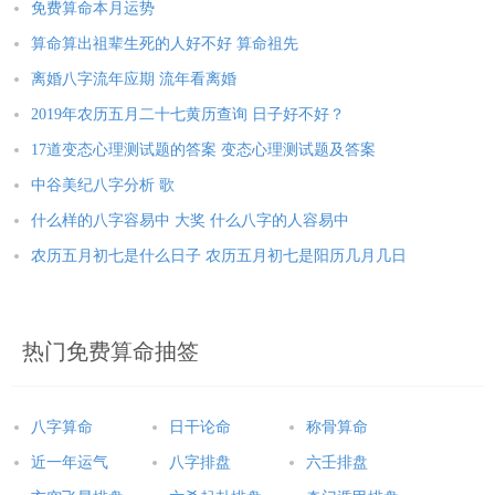
是木还是金
免费算命本月运势
算命算出祖辈生死的人好不好 算命祖先
离婚八字流年应期 流年看离婚
2019年农历五月二十七黄历查询 日子好不好？
17道变态心理测试题的答案 变态心理测试题及答案
中谷美纪八字分析 歌
什么样的八字容易中 大奖 什么八字的人容易中
农历五月初七是什么日子 农历五月初七是阳历几月几日
热门免费算命抽签
八字算命
日干论命
称骨算命
近一年运气
八字排盘
六壬排盘