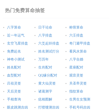
热门免费算命抽签
八字算命
日干论命
称骨算命
近一年运气
八字排盘
六壬排盘
玄空飞星排盘
六爻起卦排盘
奇门遁甲排盘
免费起名
姓名测试打分
看风水算命
神奇小测试
万历年
八字合婚
姓名配对
生肖配对
星座配对
血型配对
QQ缘分配对
观音灵签
吕祖灵签
黄大仙灵签
关圣帝灵签
天后灵签
诸葛测字
指纹算命
手相查询
痣相图解
生男生女预测
眼皮跳测吉凶
打喷嚏测吉凶
手机号码吉凶