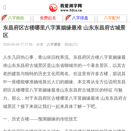
八字精批
免费起名
八字排盘
八字配对
东昌府区古楼哪里八字算姻缘最准 山东东昌府古城景
区
2026-06-04 17:17:06
分类：
八字测算
阅读(25)
人生几回伤心事，青山依旧枕寒流。东昌府区古楼八字算姻缘最
准山东东昌府古城景区是山东省聊城市的一个著名景区，以其古
老的建筑与独特的历史文化而闻名。在这里有许多古楼，据说其
中一座楼能够准确地算出人们的姻缘。本文将从全方位说明东昌
府区古楼哪里八字算姻缘最准山东东昌府古城景区的特征 与魅
力。那么，对于东昌府区古楼哪里八字算姻缘最准 山东东昌府古
城景区？接下来就让我们一起来具体了解一下吧。
一、历史古楼——预测姻缘的传统技艺