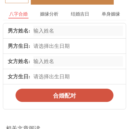
一种源远流长的历史文化。在这里传承了古代的智慧与知识，吸
引了无数人前来感受与学习。在在这个独特的文化背景下，八字
八字合婚
姻缘分析
结婚吉日
单身姻缘
算命作为一种重要的文化活动，成为了人们寻找真爱的重要手
段。
男方姓名:
六、人文风情——东方古城的魅力所在
男方生日:
为东昌府区古楼是人文风情的代表，在这里有多样的传统文化与
艺术氛围。在此 ，人们可以静下心来感受古城的魅力，领略古楼
女方姓名:
所代表的智慧与美丽。在在这个充斥浪漫与梦幻的地方，通过八
字算命寻找真爱成为一种有趣的体验，给人们带来了希望与幸福
女方生日:
的感觉。
合婚配对
把不管是游客还是当地居民，都会在东昌府区古楼中找到心灵的
归属。在这里不仅提供了一个寻找真爱的圣地，也是传承古代智
慧与文化的精神家园。愿每一个来到东昌府区古楼的人都能寻找
到属于自己的真爱，开启一段美丽的姻缘故事。
相关文章阅读