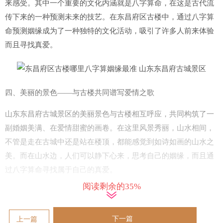
来感受。其中一个重要的文化内涵就是八字算命，在这是古代流
传下来的一种预测未来的技艺。在东昌府区古楼中，通过八字算
命预测姻缘成为了一种独特的文化活动，吸引了许多人前来体验
而且寻找真爱。
四、美丽的景色——与古楼共同谱写爱情之歌
山东东昌府古城景区的美丽景色与古楼相互呼应，共同构筑了一
副婚姻美满、在爱情甜蜜的画卷。在这里风景秀丽，山水相间，
不管是走在古城中还是站在楼顶，都能感觉到如诗如画的山水之
美。而在山水边，人们可以静下心来，思考自己的姻缘，而且通
过八字算命寻找属于自己的真爱。
阅读剩余的35%
五、源远流长的历史文化——传承智慧寻找真爱
在山东东昌府古城景区所代表的不只是是一座古建筑，更代表着
下一篇
上一篇