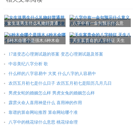
本文：
东昌府区古楼哪里八字算姻缘最准 山东东昌府古城景区
女生送男生什么礼物好普通
八字中有一金句预示什么意
朋友 女生送男生什么礼物代
义 八字里面有一个金好不好
表爱意
6种木命哪个是强木,6种木命
天生富贵命的八字特征 天生
哪个是强木和弱木
八字好富贵是什么意思啊!
17道变态心理测试题的答案 变态心理测试题及答案
中谷美纪八字分析 歌
什么样的八字容易中 大奖 什么八字的人容易中
农历五月初七是什么日子 农历五月初七是阳历几月几日
男虎女蛇的婚姻怎么样 男虎女兔的婚姻怎么样
霹雳火命人喜用神是什么 喜用神的作用
靠谱的算命网站推荐 算命网站哪个准
八字中的桃花绿什么意思 桃花绿命理