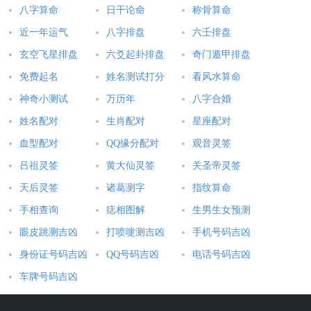
八字算命
日干论命
称骨算命
近一年运气
八字排盘
六壬排盘
玄空飞星排盘
六爻起卦排盘
奇门遁甲排盘
免费起名
姓名测试打分
看风水算命
神奇小测试
万历年
八字合婚
姓名配对
生肖配对
星座配对
血型配对
QQ缘分配对
观音灵签
吕祖灵签
黄大仙灵签
关圣帝灵签
天后灵签
诸葛测字
指纹算命
手相查询
痣相图解
生男生女预测
眼皮跳测吉凶
打喷嚏测吉凶
手机号码吉凶
身份证号码吉凶
QQ号码吉凶
电话号码吉凶
车牌号码吉凶