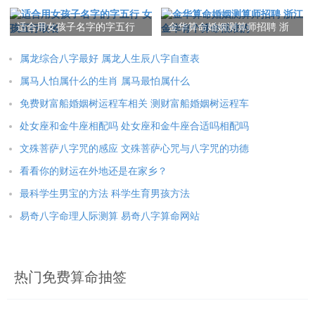
么有八字之说
八月十六是几号
适合用女孩子名字的字五行
金华算命婚姻测算师招聘 浙
女孩五行取名
江金华有个算命很准的
属龙综合八字最好 属龙人生辰八字自查表
属马人怕属什么的生肖 属马最怕属什么
免费财富船婚姻树运程车相关 测财富船婚姻树运程车
处女座和金牛座相配吗 处女座和金牛座合适吗相配吗
文殊菩萨八字咒的感应 文殊菩萨心咒与八字咒的功德
看看你的财运在外地还是在家乡？
最科学生男宝的方法 科学生育男孩方法
易奇八字命理人际测算 易奇八字算命网站
热门免费算命抽签