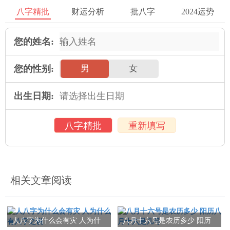
，更好地调整自己的心态，与他人相处，提升自己的幸福感。
八字精批
财运分析
批八字
2024运势
在还可以通过对比八字的其他干支与月柱的关系，来进一步推断
您的姓名:
个人的运势，为自己制定更合理的规划与决策。
您的性别:
男
女
看八字月柱在命理学中扮演着重要的角色。通过认识八字月柱，
出生日期:
我们可以更好地认识自己的性格特征 ，掌握自己的命运走向，而
且能够通过八字月柱进行命运预测与应对。对于个人来说，八字
八字精批
重新填写
月柱是一个重要的参考工具，可以帮助我们更好地理解自己的命
运轨迹，并做出更明智的决策。
本文：
批八字月柱是什么 生辰八字月柱
相关文章阅读
人八字为什么会有灾 人为什
八月十六号是农历多少 阳历