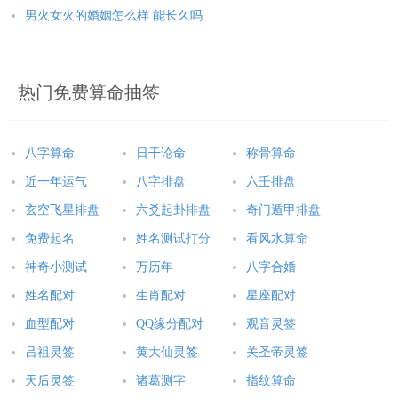
男火女火的婚姻怎么样 能长久吗
热门免费算命抽签
八字算命
日干论命
称骨算命
近一年运气
八字排盘
六壬排盘
玄空飞星排盘
六爻起卦排盘
奇门遁甲排盘
免费起名
姓名测试打分
看风水算命
神奇小测试
万历年
八字合婚
姓名配对
生肖配对
星座配对
血型配对
QQ缘分配对
观音灵签
吕祖灵签
黄大仙灵签
关圣帝灵签
天后灵签
诸葛测字
指纹算命