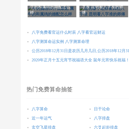
牛的属相和什么最配 属
昆明哪个老师看四柱八
牛的和属鸡的婚配怎么
字准 昆明看八字准的师
样
傅
八字免费看官运什么时辰 八字看官运财运
八字测算命运实例 八字测算命理
公历2018年12月31日是农历几月几日,公历2018年12
2020年正月十五元宵节祝福语大全 鼠年元宵快乐祝福
热门免费算命抽签
八字算命
日干论命
近一年运气
八字排盘
玄空飞星排盘
六爻起卦排盘