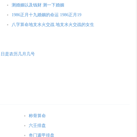
测婚姻以及钱财 测一下婚姻
1986正月十九婚姻的命运 1986正月19
八字算命地支水火交战 地支水火交战的女生
月31日是农历几月几号
！
称骨算命
六壬排盘
奇门遁甲排盘