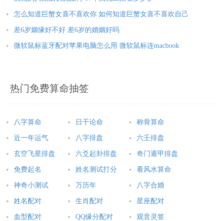
怎么知道巨蟹女喜不喜欢你 如何知道巨蟹女喜不喜欢自己
差6岁姻缘好不好 差6岁的婚姻好吗
微软鼠标蓝牙配对苹果电脑怎么用 微软鼠标连macbook
热门免费算命抽签
八字算命
日干论命
称骨算命
近一年运气
八字排盘
六壬排盘
玄空飞星排盘
六爻起卦排盘
奇门遁甲排盘
免费起名
姓名测试打分
看风水算命
神奇小测试
万历年
八字合婚
姓名配对
生肖配对
星座配对
血型配对
QQ缘分配对
观音灵签