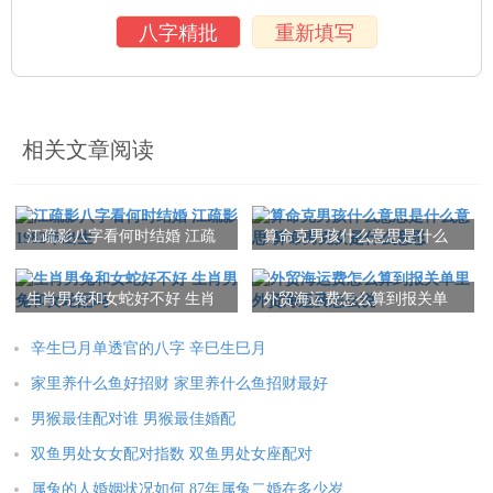
八字精批
重新填写
相关文章阅读
江疏影八字看何时结婚 江疏
算命克男孩什么意思是什么
影1982年出生
意思 算命男克女是什么意思
生肖男兔和女蛇好不好 生肖
外贸海运费怎么算到报关单
男兔和女蛇配吗
里 外贸海运费怎么说
辛生巳月单透官的八字 辛巳生巳月
家里养什么鱼好招财 家里养什么鱼招财最好
男猴最佳配对谁 男猴最佳婚配
双鱼男处女女配对指数 双鱼男处女座配对
属兔的人婚姻状况如何 87年属兔二婚在多少岁