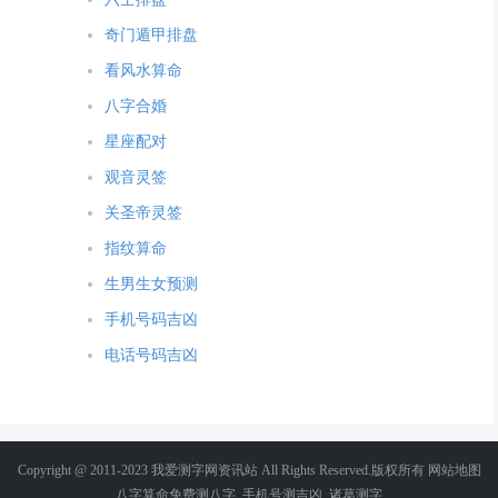
奇门遁甲排盘
看风水算命
八字合婚
星座配对
观音灵签
关圣帝灵签
指纹算命
生男生女预测
手机号码吉凶
电话号码吉凶
Copyright @ 2011-2023 我爱测字网资讯站 All Rights Reserved.版权所有
网站地图
八字算命免费测八字
_
手机号测吉凶
_
诸葛测字