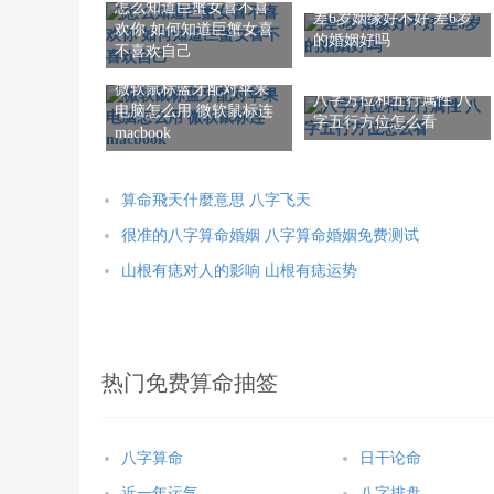
怎么知道巨蟹女喜不喜
差6岁姻缘好不好 差6岁
欢你 如何知道巨蟹女喜
的婚姻好吗
不喜欢自己
微软鼠标蓝牙配对苹果
八字方位和五行属性 八
电脑怎么用 微软鼠标连
字五行方位怎么看
macbook
算命飛天什麼意思 八字飞天
很准的八字算命婚姻 八字算命婚姻免费测试
山根有痣对人的影响 山根有痣运势
热门免费算命抽签
八字算命
日干论命
近一年运气
八字排盘