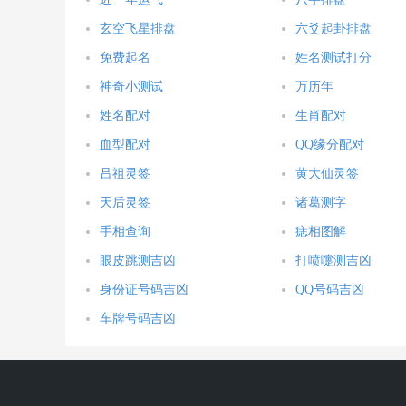
玄空飞星排盘
六爻起卦排盘
免费起名
姓名测试打分
神奇小测试
万历年
姓名配对
生肖配对
血型配对
QQ缘分配对
吕祖灵签
黄大仙灵签
天后灵签
诸葛测字
手相查询
痣相图解
眼皮跳测吉凶
打喷嚏测吉凶
身份证号码吉凶
QQ号码吉凶
车牌号码吉凶