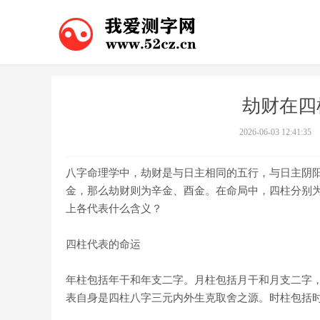
劫财在四
2026-06-03 12:41:35
八字命理学中，劫财是与日主相同的五行，与日主阴
金，那么劫财则为辛金、酉金。在命局中，四柱分别
上各代表什么含义？
四柱代表的命运
年柱包括年干和年支二字。月柱包括月干和月支二字
表自身是四柱八字三元内外生克取舍之源。时柱包括