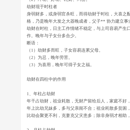
劫财现于时柱者
身弱财多，或身弱官杀旺，而得劫财于时柱，大喜之
格，乃是晚年大发之大器晚成者，父子** 协力建立事
劫财在时柱，日主工作情绪不稳定，与上司容易产生
作。晚年与子女分多合少。
断语：
（1）劫财多而旺，子女容易连累父母。
（2）为忌，晚年劳苦。
（3）为喜用，晚年可得子女之福。
劫财在四柱中的作用
1、年柱占劫财
年干占劫财，祖业耗散，无财产留给后人，家庭不好
年上比劫兄妹多，多与父亲闹不合；祖业耗散多贫困
比劫会聚更不利，克妻克父灾患多；除非身弱才相助