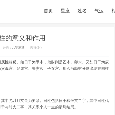
首页
星座
姓名
气运
柱的意义和作用
分类：
八字测算
阅读(24)
阳属性相反。如日干为甲木，劫财则是乙木、卯木。又如日干为庚
为父母宫、兄弟宫、夫妻宫、子女宫。那么当劫财分别出现在四柱
，其中尤以月支最为要紧。日柱包括日干和坐支二字，其中日柱代
时干与时支二字，其关系个人一生的最终结局。