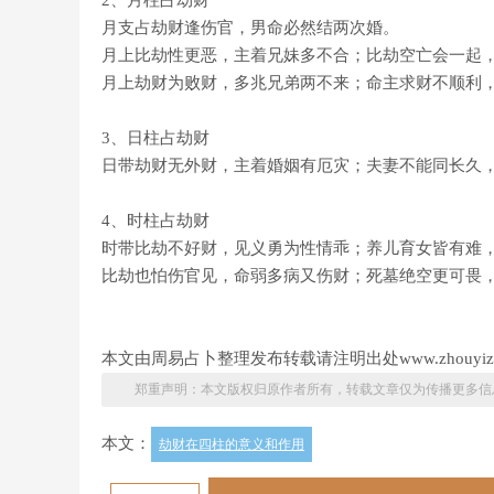
2、月柱占劫财
月支占劫财逢伤官，男命必然结两次婚。
月上比劫性更恶，主着兄妹多不合；比劫空亡会一起
月上劫财为败财，多兆兄弟两不来；命主求财不顺利
3、日柱占劫财
日带劫财无外财，主着婚姻有厄灾；夫妻不能同长久
4、时柱占劫财
时带比劫不好财，见义勇为性情乖；养儿育女皆有难
比劫也怕伤官见，命弱多病又伤财；死墓绝空更可畏
本文由周易占卜整理发布转载请注明出处www.zhouyizh
郑重声明：本文版权归原作者所有，转载文章仅为传播更多信
本文：
劫财在四柱的意义和作用