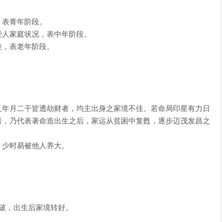
，表青年阶段。
爱人家庭状况，表中年阶段。
类，表老年阶段。
又年月二干皆透劫财者，均主出身之家境不佳。若命局印星有力日
者，乃代表著命造出生之后，家运从贫困中复甦，逐步迈茂发昌之
。少时易被他人养大。
破，出生后家境转好。