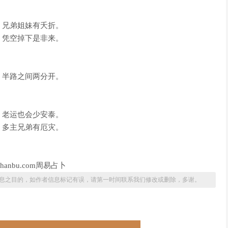
，兄弟姐妹有夭折。
，凭空掉下是非来。
，半路之间两分开。
，老运也会少安泰。
，多主兄弟有厄灾。
anbu.com周易占卜
息之目的，如作者信息标记有误，请第一时间联系我们修改或删除，多谢。