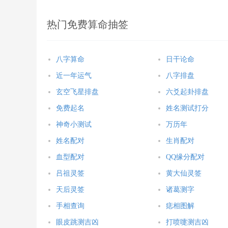
热门免费算命抽签
八字算命
日干论命
近一年运气
八字排盘
玄空飞星排盘
六爻起卦排盘
免费起名
姓名测试打分
神奇小测试
万历年
姓名配对
生肖配对
血型配对
QQ缘分配对
吕祖灵签
黄大仙灵签
天后灵签
诸葛测字
手相查询
痣相图解
眼皮跳测吉凶
打喷嚏测吉凶