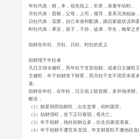
年柱代表：根，本，祖先祖上，长辈，表童年幼时。
月柱代表：苗根，父母，上司，领导，直系兄弟姐妹
日柱代表：花蕾，自己本身和配偶，婚后家庭状况和
时柱代表：果实，孩子，子孙，徒弟，学生，晚辈之
劫财在年柱、月柱、日柱、时柱的意义
劫财现于年柱者
凡日主得令健旺，而年柱干支皆劫财。或者日主健旺
主健旺，年干劫财坐下财星，而月柱干支不现官杀星
途。
劫财在年柱，在年柱，日主祖上较贫困，多外地求财
断语：
（1）财星弱而劫财旺，出生贫寒，幼时困苦。
（2）劫财强旺，坐下正印衰弱，母先亡。
（3）年干劫财，他柱劫财众多，出生后家道渐衰。
（4）年干劫财不遭官杀克伐，年支财星旺不遭他柱克