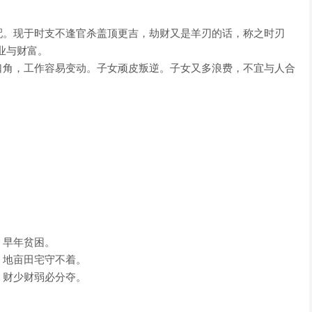
配。现于时支不逢官杀盖顶更吉，劫财又是羊刃的话，称之时刃
业与财富。
口角，工作容易变动。子女顽皮叛逆。子女又多浪费，不宜与人合
，早年贫困。
，地亩田宅守不着。
，财少财弱必分夺。