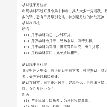
劫财现于月柱者
命局劫财不过旺且命局中和者，其人大多十分活跃。
救的话，恐有手足早别之兆，特别是月柱的比劫更验
劫财在月柱
断语：
（1）月干劫财为忌，少时家贫。
（2）身强劫财透月干，兄弟争财，薄情失和。
（3）月干劫财为喜用，但遭官杀重克，出生贫寒。
（4）月透劫财喜用，兄弟姐妹相帮。
劫财现于日柱者
身弱财旺之男命，若得劫财于日支者，可得妻财，或
者，夫妻难以和睦相处。
劫财在日支，日主爱出风头，好高务远，异性缘不错
脚。女性多职业女性。
断语：
（1）与妻缘薄，口角多，为忌时容易离婚。
（2）冲动、好动、耗财、纠纷。