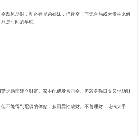
月令既见劫财，则必有兄弟姊妹，但逢空亡而无合局或大贵神来解
，只是时间的早晚。
因妻之助而建立财富。家中配偶发号司令。但若身强日支又坐劫财
，但不能得到配偶的体贴，多因异性破财。不善理财，花钱大手