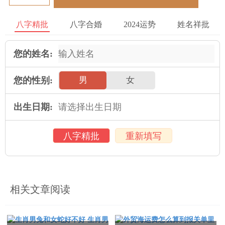
历史沿革
八字精批
八字合婚
2024运势
姓名祥批
对民间的算命文化有着悠久的历史，可以追溯到古代。在不同历
史时期，人们的观念与价值观有所变化，对于算命克男孩与男克
您的姓名:
女的理解也有所区别 。
在古代的观念中，男性被视为社会的主角，有更高的社会地位，
您的性别:
男
女
女性相对较低。所以 ，男克女与算命克男孩的观念更多地是反映
了当时社会的性别角色与权力关系。随着社会进步与性别平等意
出生日期:
识的增强，在这种观念逐渐受到了质疑。
八字精批
重新填写
现代观念
相关文章阅读
从在当代社会，越来越多的人开始对算命持怀疑态度，对于克男
孩与男克女的观念也持保留意见。他们认为在这种观念是主动臆
断的，缺乏科学依据，而且容易给人们带来焦虑与困扰。