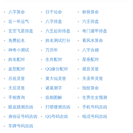
八字算命
日干论命
称骨算命
近一年运气
八字排盘
六壬排盘
玄空飞星排盘
六爻起卦排盘
奇门遁甲排盘
免费起名
姓名测试打分
看风水算命
神奇小测试
万历年
八字合婚
姓名配对
生肖配对
星座配对
血型配对
QQ缘分配对
观音灵签
吕祖灵签
黄大仙灵签
关圣帝灵签
天后灵签
诸葛测字
指纹算命
手相查询
痣相图解
生男生女预测
眼皮跳测吉凶
打喷嚏测吉凶
手机号码吉凶
身份证号码吉凶
QQ号码吉凶
电话号码吉凶
车牌号码吉凶