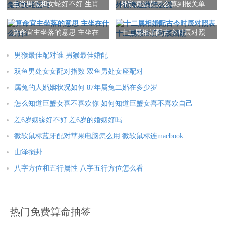
生肖男兔和女蛇好不好 生肖
外贸海运费怎么算到报关单
在现代社会更加注重科学与理性，人们更多地依赖于科学的方法
男兔和女蛇配吗
里 外贸海运费怎么说
与理论来解释世界与人类行为。所以 ，对于算命克男孩与算命男
算命宜主坐落的意思 主坐在
十二属相婚配古今时辰对照
克女的观念，人们更多地持怀疑与不信任的态度。
什么方位
表 十二属相生日时辰婚配
男猴最佳配对谁 男猴最佳婚配
结论
双鱼男处女女配对指数 双鱼男处女座配对
算命克男孩与算命男克女是民间信仰观念中的一部分，在这种观
属兔的人婚姻状况如何 87年属兔二婚在多少岁
念根植于社会文化、把心理需求与历史沿革等全方位。科学的角
怎么知道巨蟹女喜不喜欢你 如何知道巨蟹女喜不喜欢自己
度不能证实在这种观念的准确性，我们应当 以科学与理性的态度
差6岁姻缘好不好 差6岁的婚姻好吗
对待算命与预测命运的事宜。
微软鼠标蓝牙配对苹果电脑怎么用 微软鼠标连macbook
从最关键的是，我们应当 相信自己的技能 与努力，用积极的心态
山泽损卦
去面对生活中的挑战与困难。每个人的命运都是由自己的选择与
八字方位和五行属性 八字五行方位怎么看
努力决定的，而不是取决于算命与占卜等信仰观念。
本文：
算命克男孩什么意思是什么意思 算命男克女是什么意思
热门免费算命抽签