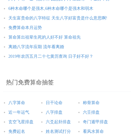
6种木命哪个是强木,6种木命哪个是强木和弱木
天生富贵命的八字特征 天生八字好富贵是什么意思啊!
免费算命本月运势
算命算出祖辈生死的人好不好 算命祖先
离婚八字流年应期 流年看离婚
2019年农历五月二十七黄历查询 日子好不好？
热门免费算命抽签
八字算命
日干论命
称骨算命
近一年运气
八字排盘
六壬排盘
玄空飞星排盘
六爻起卦排盘
奇门遁甲排盘
免费起名
姓名测试打分
看风水算命