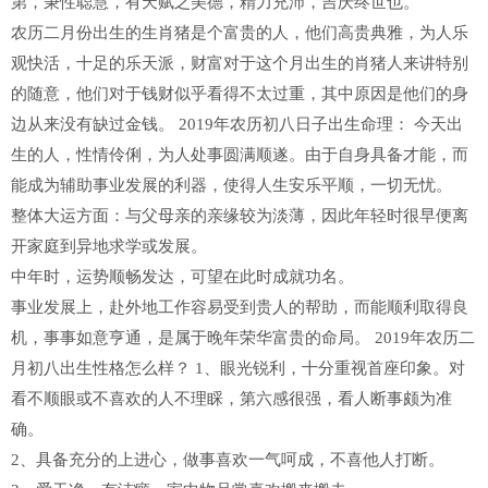
第，秉性聪慧，有天赋之美德，精力充沛，吉庆终世也。
农历二月份出生的生肖猪是个富贵的人，他们高贵典雅，为人乐
观快活，十足的乐天派，财富对于这个月出生的肖猪人来讲特别
的随意，他们对于钱财似乎看得不太过重，其中原因是他们的身
边从来没有缺过金钱。 2019年农历初八日子出生命理： 今天出
生的人，性情伶俐，为人处事圆满顺遂。由于自身具备才能，而
能成为辅助事业发展的利器，使得人生安乐平顺，一切无忧。
整体大运方面：与父母亲的亲缘较为淡薄，因此年轻时很早便离
开家庭到异地求学或发展。
中年时，运势顺畅发达，可望在此时成就功名。
事业发展上，赴外地工作容易受到贵人的帮助，而能顺利取得良
机，事事如意亨通，是属于晚年荣华富贵的命局。 2019年农历二
月初八出生性格怎么样？ 1、眼光锐利，十分重视首座印象。对
看不顺眼或不喜欢的人不理睬，第六感很强，看人断事颇为准
确。
2、具备充分的上进心，做事喜欢一气呵成，不喜他人打断。