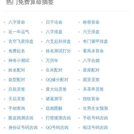
热门免费算命抽签
八字算命
日干论命
称骨算命
近一年运气
八字排盘
六壬排盘
玄空飞星排盘
六爻起卦排盘
奇门遁甲排盘
免费起名
姓名测试打分
看风水算命
神奇小测试
万历年
八字合婚
姓名配对
生肖配对
星座配对
血型配对
QQ缘分配对
观音灵签
吕祖灵签
黄大仙灵签
关圣帝灵签
天后灵签
诸葛测字
指纹算命
手相查询
痣相图解
生男生女预测
眼皮跳测吉凶
打喷嚏测吉凶
手机号码吉凶
身份证号码吉凶
QQ号码吉凶
电话号码吉凶