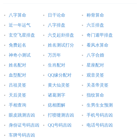
八字算命
日干论命
称骨算命
近一年运气
八字排盘
六壬排盘
玄空飞星排盘
六爻起卦排盘
奇门遁甲排盘
免费起名
姓名测试打分
看风水算命
神奇小测试
万历年
八字合婚
姓名配对
生肖配对
星座配对
血型配对
QQ缘分配对
观音灵签
吕祖灵签
黄大仙灵签
关圣帝灵签
天后灵签
诸葛测字
指纹算命
手相查询
痣相图解
生男生女预测
眼皮跳测吉凶
打喷嚏测吉凶
手机号码吉凶
身份证号码吉凶
QQ号码吉凶
电话号码吉凶
车牌号码吉凶