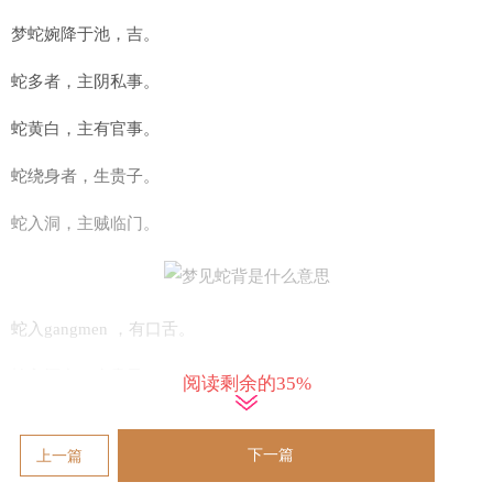
梦蛇婉降于池，吉。
蛇多者，主阴私事。
蛇黄白，主有官事。
蛇绕身者，生贵子。
蛇入洞，主贼临门。
蛇入gangmen ，有口舌。
蛇入怀中，生贵子。
阅读剩余的35%
蛇随人去，妻外心。
下一篇
上一篇
蛇吞蛙，主灾祸临。