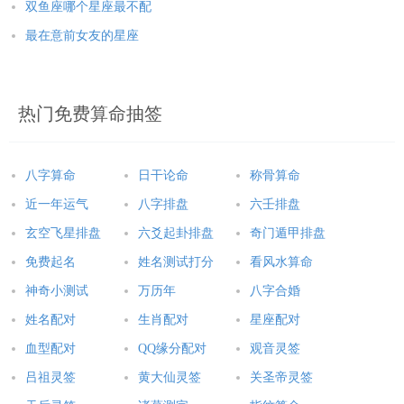
双鱼座哪个星座最不配
最在意前女友的星座
热门免费算命抽签
八字算命
日干论命
称骨算命
近一年运气
八字排盘
六壬排盘
玄空飞星排盘
六爻起卦排盘
奇门遁甲排盘
免费起名
姓名测试打分
看风水算命
神奇小测试
万历年
八字合婚
姓名配对
生肖配对
星座配对
血型配对
QQ缘分配对
观音灵签
吕祖灵签
黄大仙灵签
关圣帝灵签