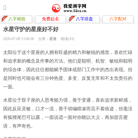
八字精批
免费起名
八字排盘
八字配对
水星守护的星座好不好
2026-07-09 13:06:06
分类：
星座
阅读(43)
太阳位于这个星座的人拥有旺盛的精力和敏锐的感觉，喜欢忙碌
和追求新的概念及作事的方法。他们是聪明、机智、敏锐和聪明
的综合体，因此往往都能赋予团体或部门工作中的杰出表现。但
是同时也可能会有三分钟热度、多变、反复无常和不太负责任的
一面。
水星位于双子座的人思考能力强，善于变通，喜欢追求新鲜感，
因此反应灵敏，口才一流，善于胡编瞎凑而且不着痕迹，丝毫没
有狐狸尾巴可以露，一面说谎一面对你晓以大义，再加甜言蜜
语，有声有色。