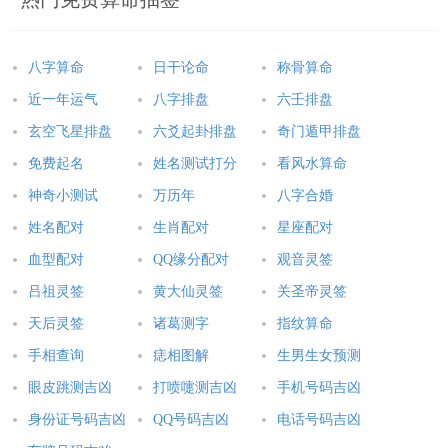
八字算命
日干论命
称骨算命
近一年运气
八字排盘
六壬排盘
玄空飞星排盘
六爻起卦排盘
奇门遁甲排盘
免费起名
姓名测试打分
看风水算命
神奇小测试
万历年
八字合婚
姓名配对
生肖配对
星座配对
血型配对
QQ缘分配对
观音灵签
吕祖灵签
黄大仙灵签
关圣帝灵签
天后灵签
诸葛测字
指纹算命
手相查询
痣相图解
生男生女预测
眼皮跳测吉凶
打喷嚏测吉凶
手机号码吉凶
身份证号码吉凶
QQ号码吉凶
电话号码吉凶