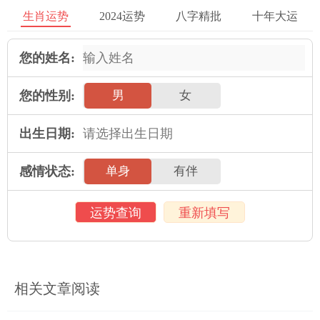
天秤座人对自己的伙伴很好，但他决不会把事情说得如此清楚。
生肖运势
2024运势
八字精批
十年大运
他只是很少表达自己的真正感觉。
受到金星的影响(这点和金牛座相同。它掌管的是爱、美、婚姻、
您的姓名:
金钱的丰盛收成)，有这一位置的人倾向于赠送礼物以表达爱情，
但浪漫对他们而言则是有趣的事，而且你会收到多方面的意外
您的性别:
男
女
的。
出生日期:
天秤座也是俊男美女最多的一个星座，也具有创作的天份，人缘
及口才都很好。
感情状态:
单身
有伴
2025年运势
运势查询
重新填写
属鼠人2025年全年运势详解
属牛人2025年全年运势详解
属虎人2025年全年运势详解
属兔人2025年全年运势详解
相关文章阅读
属龙人2025年全年运势详解
属蛇人2025年全年运势详解