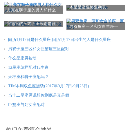
属马人2025年全年运势详解
属羊人2025年全年运势详解
木星星座性格查询表
月亮在狮子座的男人和什么
属猴人2025年全年运势详解
属鸡人2025年全年运势详解
女人最配？
属狗人2025年全年运势详解
属猪人2025年全年运势详解
官禄宫的三方四正分别是什
男双鱼座一区和女白羊座一
么
区配对
阳历1月17日是什么星座,阳历1月17日出生的人是什么星座
本文：
男双子座三区和女白羊座一区配对
男双子座三区和女巨蟹座三区配对
什么星座男被动
12星座怎样配对12生肖
天秤座和狮子座配吗？
TIM本周双鱼座运势(2017年9月17日-9月23日)
当十二星座男说想你到底是真是假
巨蟹座与处女座配对
热门免费算命抽签