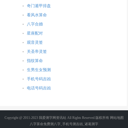
奇门遁甲排盘
看风水算命
八字合婚
星座配对
观音灵签
关圣帝灵签
指纹算命
生男生女预测
手机号码吉凶
电话号码吉凶
Copyright @ 2011-2023 我爱测字网资讯站 All Rights Reserved.版权所有
网站地图
八字算命免费测八字
_
手机号测吉凶
_
诸葛测字