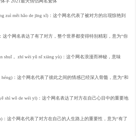
hōng zuì měi hǎo de jīng xǐ)：这个网名代表了被对方的出现惊艳到
 ér jīng cǎi)：这个网名表达了有了对方，整个世界都变得特别精彩，意为“你
n shuǐ， zhī wèi yǔ nǐ xiāng yù)：这个网名浪漫而神秘，意味
g yǐ yǒng héng)：这个网名代表了彼此之间的情感已经深入骨髓，意为“和
i， yě shì wǒ de wéi yī)：这个网名表达了对方在自己心目中的重要地
i shì zài xù)：这个网名代表了对方在自己的人生路上的重要性，意为“有了