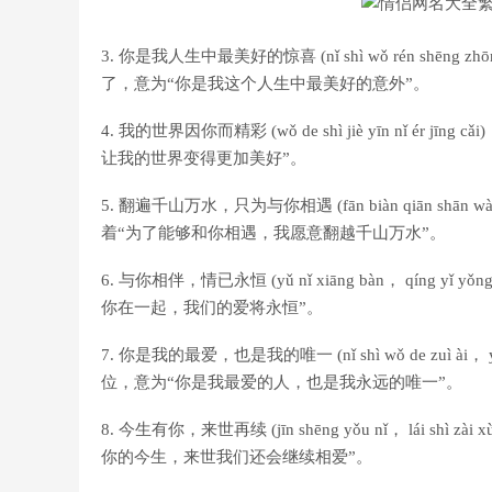
3. 你是我人生中最美好的惊喜 (nǐ shì wǒ rén shēng z
了，意为“你是我这个人生中最美好的意外”。
4. 我的世界因你而精彩 (wǒ de shì jiè yīn nǐ
让我的世界变得更加美好”。
5. 翻遍千山万水，只为与你相遇 (fān biàn qiān shān wà
着“为了能够和你相遇，我愿意翻越千山万水”。
6. 与你相伴，情已永恒 (yǔ nǐ xiāng bàn， qín
你在一起，我们的爱将永恒”。
7. 你是我的最爱，也是我的唯一 (nǐ shì wǒ de zuì à
位，意为“你是我最爱的人，也是我永远的唯一”。
8. 今生有你，来世再续 (jīn shēng yǒu nǐ， lá
你的今生，来世我们还会继续相爱”。