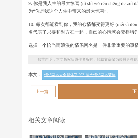
9. 你是我人生的最大惊喜 (nǐ shì wǒ rén shēng 
为“你是我这个人生中带来的最大惊喜”。
10. 每次都能看到你，我的心情都变得更好 (měi cì dōu néng kà
名代表了只要和对方在一起，自己的心情就会变得特别
选择一个恰当而浪漫的情侣网名是一件非常重要的事情
郑重声明：本文版权归原作者所有，转载文章仅为传播更多信
本文：
情侣网名大全繁体字 2021最火情侣网名繁体
下
上一篇
相关文章阅读
航字五行属什么 梓字五
最新超个性的微信名与