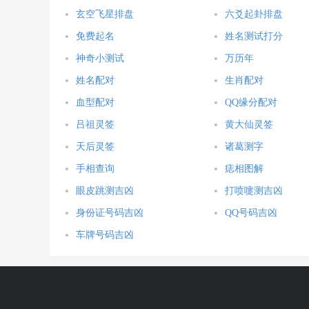
玄空飞星排盘
六爻起卦排盘
免费起名
姓名测试打分
神奇小测试
万历年
姓名配对
生肖配对
血型配对
QQ缘分配对
吕祖灵签
黄大仙灵签
天后灵签
诸葛测字
手相查询
痣相图解
眼皮跳测吉凶
打喷嚏测吉凶
身份证号码吉凶
QQ号码吉凶
车牌号码吉凶