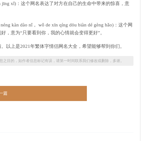
de zuì dà jīng xǐ)：这个网名表达了对方在自己的生命中带来的惊喜，意
n dào nǐ， wǒ de xīn qíng dōu biàn dé gèng hǎo)：这个网
好，意为“只要看到你，我的心情就会变得更好”。
。以上是2021年繁体字情侣网名大全，希望能够帮到你们。
息之目的，如作者信息标记有误，请第一时间联系我们修改或删除，多谢。
一篇