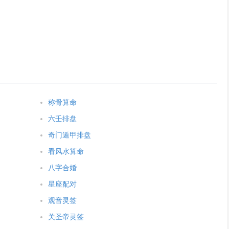
称骨算命
六壬排盘
奇门遁甲排盘
看风水算命
八字合婚
星座配对
观音灵签
关圣帝灵签