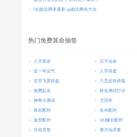
QQ励志网名最新 qq励志网名大全
热门免费算命抽签
八字算命
日干论命
近一年运气
八字排盘
玄空飞星排盘
六爻起卦排盘
免费起名
姓名测试打分
神奇小测试
万历年
姓名配对
生肖配对
血型配对
QQ缘分配对
吕祖灵签
黄大仙灵签