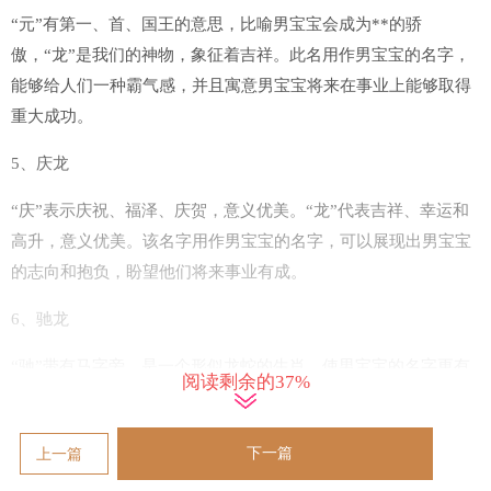
“元”有第一、首、国王的意思，比喻男宝宝会成为**的骄
傲，“龙”是我们的神物，象征着吉祥。此名用作男宝宝的名字，
能够给人们一种霸气感，并且寓意男宝宝将来在事业上能够取得
重大成功。
5、庆龙
“庆”表示庆祝、福泽、庆贺，意义优美。“龙”代表吉祥、幸运和
高升，意义优美。该名字用作男宝宝的名字，可以展现出男宝宝
的志向和抱负，盼望他们将来事业有成。
6、驰龙
“驰”带有马字旁，是一个形似龙蛇的生肖，使男宝宝的名字更有
阅读剩余的37%
阳刚之气。“龙”是古代传说中的一种神异动物，是我国最大的神
物。人们视其为百鳞之长，乃至生物世界的最高主宰。用“驰”字
下一篇
上一篇
起名，表达了对男宝宝的喜爱和祝愿，是一个吉利的好名字。