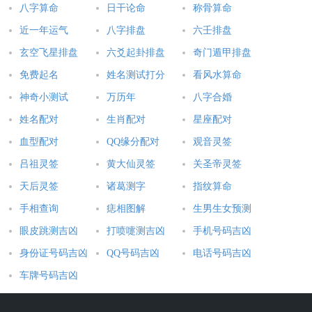
八字算命
日干论命
称骨算命
近一年运气
八字排盘
六壬排盘
玄空飞星排盘
六爻起卦排盘
奇门遁甲排盘
免费起名
姓名测试打分
看风水算命
神奇小测试
万历年
八字合婚
姓名配对
生肖配对
星座配对
血型配对
QQ缘分配对
观音灵签
吕祖灵签
黄大仙灵签
关圣帝灵签
天后灵签
诸葛测字
指纹算命
手相查询
痣相图解
生男生女预测
眼皮跳测吉凶
打喷嚏测吉凶
手机号码吉凶
身份证号码吉凶
QQ号码吉凶
电话号码吉凶
车牌号码吉凶