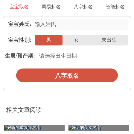
7、展龙
宝宝取名
周易起名
八字起名
智能起名
“展”带有大展宏图、繁荣昌盛的意思。寓意着男宝宝是一个有理
宝宝姓氏:
想、有抱负的人。“龙”是我国古代神话中的神异动物，是我国最
大的神物。
宝宝性别:
男
女
未出生
2025年运势
生辰/预产期:
属鼠人2025年全年运势详解
属牛人2025年全年运势详解
八字取名
属虎人2025年全年运势详解
属兔人2025年全年运势详解
属龙人2025年全年运势详解
属蛇人2025年全年运势详解
属马人2025年全年运势详解
属羊人2025年全年运势详解
相关文章阅读
属猴人2025年全年运势详解
属鸡人2025年全年运势详解
属狗人2025年全年运势详解
属猪人2025年全年运势详解
好听的重复字名字
好听的美女名字