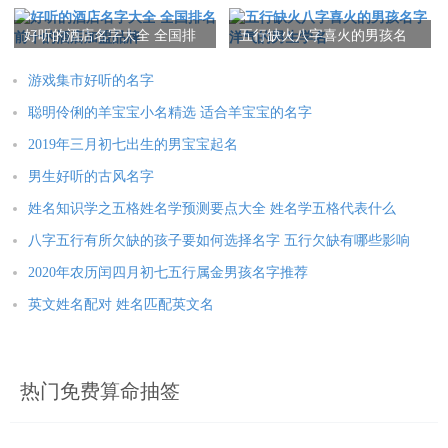
好听的酒店名字大全 全国排
五行缺火八字喜火的男孩名
本文：
好听的天龙八部名字大全
名前十的酒店加盟品牌
字 洋气的男生学名
游戏集市好听的名字
聪明伶俐的羊宝宝小名精选 适合羊宝宝的名字
2019年三月初七出生的男宝宝起名
男生好听的古风名字
姓名知识学之五格姓名学预测要点大全 姓名学五格代表什么
八字五行有所欠缺的孩子要如何选择名字 五行欠缺有哪些影响
2020年农历闰四月初七五行属金男孩名字推荐
英文姓名配对 姓名匹配英文名
热门免费算命抽签