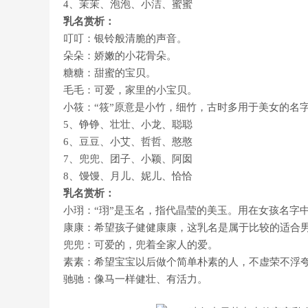
4、茉茉、泡泡、小洁、蜜蜜
乳名赏析：
叮叮：银铃般清脆的声音。
朵朵：娇嫩的小花骨朵。
糖糖：甜蜜的宝贝。
毛毛：可爱，家里的小宝贝。
小筱：“筱”原意是小竹，细竹，古时多用于美女的名
5、铮铮、壮壮、小龙、聪聪
6、豆豆、小艾、哲哲、憨憨
7、兜兜、团子、小颖、阿囡
8、馒馒、月儿、妮儿、恰恰
乳名赏析：
小珝：“珝”是玉名，指代晶莹的美玉。用在女孩名字
康康：希望孩子健健康康，这乳名是属于比较的适合
兜兜：可爱的，兜着全家人的爱。
素素：希望宝宝以后做个简单朴素的人，不虚荣不浮
驰驰：像马一样健壮、有活力。