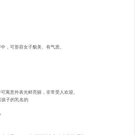
字中，可形容女子貌美、有气质。
中可寓意外表光鲜亮丽，非常受人欢迎。
男孩子的乳名的
夸