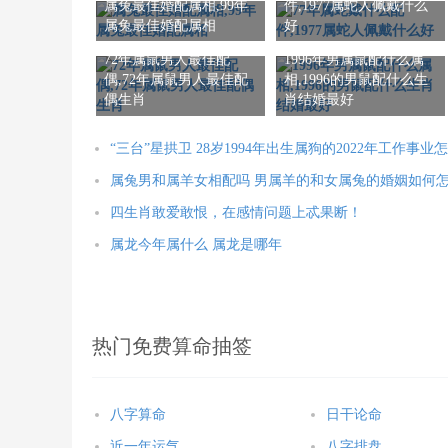
属兔最佳婚配属相,99年
件,1977属蛇人佩戴什么
属兔最佳婚配属相
好
72年属鼠男人最佳配
1996年男属鼠配什么属
偶,72年属鼠男人最佳配
相,1996的男鼠配什么生
偶生肖
肖结婚最好
“三台”星拱卫 28岁1994年出生属狗的2022年工作事业
属兔男和属羊女相配吗 男属羊的和女属兔的婚姻如何
四生肖敢爱敢恨，在感情问题上忒果断！
属龙今年属什么 属龙是哪年
热门免费算命抽签
八字算命
日干论命
近一年运气
八字排盘