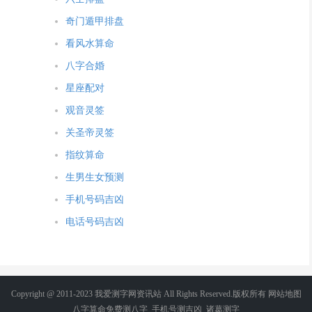
奇门遁甲排盘
看风水算命
八字合婚
星座配对
观音灵签
关圣帝灵签
指纹算命
生男生女预测
手机号码吉凶
电话号码吉凶
Copyright @ 2011-2023 我爱测字网资讯站 All Rights Reserved.版权所有
网站地图
八字算命免费测八字
_
手机号测吉凶
_
诸葛测字