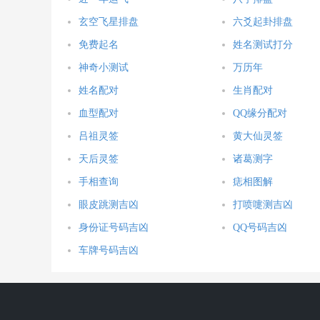
玄空飞星排盘
六爻起卦排盘
免费起名
姓名测试打分
神奇小测试
万历年
姓名配对
生肖配对
血型配对
QQ缘分配对
吕祖灵签
黄大仙灵签
天后灵签
诸葛测字
手相查询
痣相图解
眼皮跳测吉凶
打喷嚏测吉凶
身份证号码吉凶
QQ号码吉凶
车牌号码吉凶