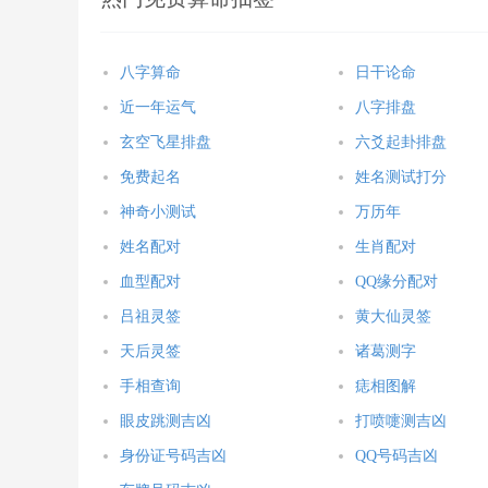
八字算命
日干论命
近一年运气
八字排盘
玄空飞星排盘
六爻起卦排盘
免费起名
姓名测试打分
神奇小测试
万历年
姓名配对
生肖配对
血型配对
QQ缘分配对
吕祖灵签
黄大仙灵签
天后灵签
诸葛测字
手相查询
痣相图解
眼皮跳测吉凶
打喷嚏测吉凶
身份证号码吉凶
QQ号码吉凶