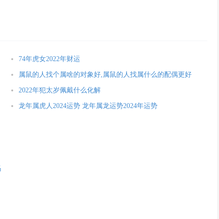
74年虎女2022年财运
属鼠的人找个属啥的对象好,属鼠的人找属什么的配偶更好
2022年犯太岁佩戴什么化解
龙年属虎人2024运势 龙年属龙运势2024年运势
吗