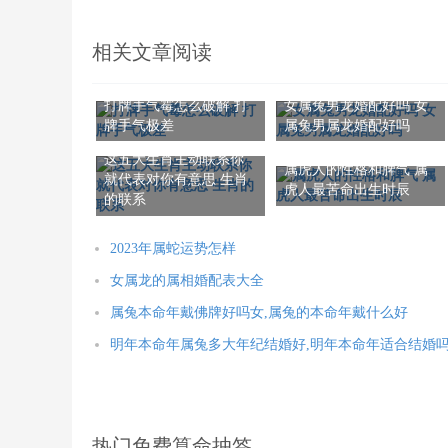
相关文章阅读
打牌手气霉怎么破解 打
女属兔男龙婚配好吗 女
牌手气极差
属兔男属龙婚配好吗
这五大生肖主动联系你
属虎人的性格和脾气 属
就代表对你有意思 生肖
虎人最苦命出生时辰
的联系
2023年属蛇运势怎样
女属龙的属相婚配表大全
属兔本命年戴佛牌好吗女,属兔的本命年戴什么好
明年本命年属兔多大年纪结婚好,明年本命年适合结婚
热门免费算命抽签