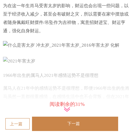
为在这一年生肖马受害太岁的影响，财运也会出现一些问题，以
至于经济收入减少，甚至会有破财之灾，所以需要在家中摆放或
者随身佩戴旺财摆件/吊坠作为吉祥物，寓意招财进宝、财运亨
通，强化自身财运。
1966年出生的属马人2021年感情运势不是很理想
属马人在21年中的感情运势不是很理想，即便1966年出生的生肖
马虽然一直都很重感情，在感情生活中也不会背叛，但在2021年
阅读剩余的31%
里和妻子之间的关系却不是很和谐，生活中很容易会为一些生活
琐事发生矛盾或冲突，这或许不会影响到彼此感情基础，但却会
让生肖马感觉心情十分压抑。甚至会因此而损坏家庭和谐。返回
下一篇
上一篇
搜狐，查看更多