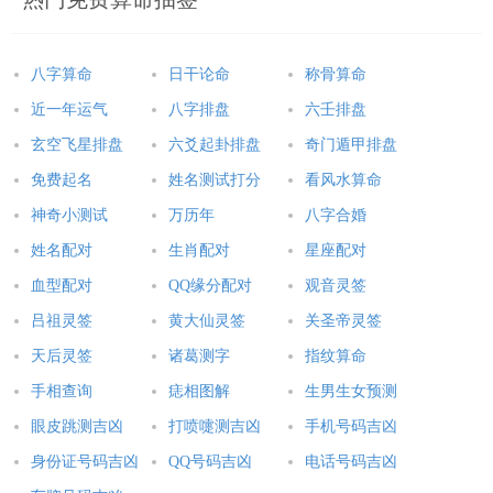
八字算命
日干论命
称骨算命
近一年运气
八字排盘
六壬排盘
玄空飞星排盘
六爻起卦排盘
奇门遁甲排盘
免费起名
姓名测试打分
看风水算命
神奇小测试
万历年
八字合婚
姓名配对
生肖配对
星座配对
血型配对
QQ缘分配对
观音灵签
吕祖灵签
黄大仙灵签
关圣帝灵签
天后灵签
诸葛测字
指纹算命
手相查询
痣相图解
生男生女预测
眼皮跳测吉凶
打喷嚏测吉凶
手机号码吉凶
身份证号码吉凶
QQ号码吉凶
电话号码吉凶