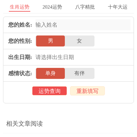
自己的另一半时，需要理性看待自己和对方的属相属性，注意细
生肖运势
2024运势
八字精批
十年大运
节，相信会找到最匹配的那个人。
您的姓名:
2025年运势
您的性别:
男
女
属鼠人2025年全年运势详解
属牛人2025年全年运势详解
出生日期:
属虎人2025年全年运势详解
属兔人2025年全年运势详解
属龙人2025年全年运势详解
属蛇人2025年全年运势详解
感情状态:
单身
有伴
属马人2025年全年运势详解
属羊人2025年全年运势详解
属猴人2025年全年运势详解
运势查询
属鸡人2025年全年运势详解
重新填写
属狗人2025年全年运势详解
属猪人2025年全年运势详解
相关文章阅读
本文：
属羊女的婚配属相 属羊女婚配属相排行