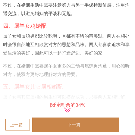
不过，在婚姻生活中需要注意努力与另一半保持新鲜感，注重沟
通交流，以避免婚姻的平淡和无趣。
四、属羊女鸡婚配
属羊女和属鸡男都比较聪明，且都有不错的审美观。两人在相处
时会很自然地互相欣赏对方的思想和品味。两人都喜欢追求和享
受生活的美好，因此可以一起打造舒适、美好的家。
不过，在婚姻中需要属羊女更多的主动与属鸡男沟通，用心倾听
对方，使双方更好地理解对方的需要。
五、属羊女其它属相婚配
属羊女与其它属相的男生也可以搭配成功，只要两人互相理解、
阅读剩余的34%
互相尊重，一起为婚姻努力，给予对方足够的支持和关怀。
六、结论
下一篇
上一篇
属羊女在婚配时不同的属相都有不同的特点和适合程度。在寻找