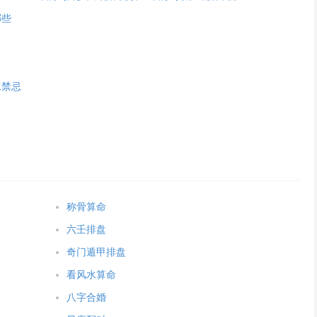
哪些
水禁忌
称骨算命
六壬排盘
奇门遁甲排盘
看风水算命
八字合婚