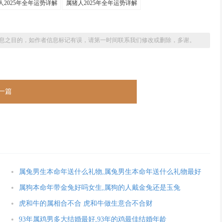
人2025年全年运势详解
属猪人2025年全年运势详解
息之目的，如作者信息标记有误，请第一时间联系我们修改或删除，多谢。
一篇
属兔男生本命年送什么礼物,属兔男生本命年送什么礼物最好
属狗本命年带金兔好吗女生,属狗的人戴金兔还是玉兔
虎和牛的属相合不合 虎和牛做生意合不合财
93年属鸡男多大结婚最好,93年的鸡最佳结婚年龄