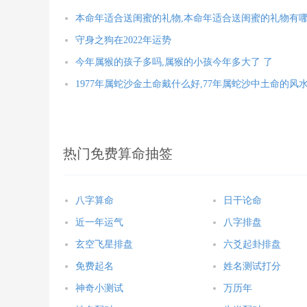
本命年适合送闺蜜的礼物,本命年适合送闺蜜的礼物有
守身之狗在2022年运势
今年属猴的孩子多吗,属猴的小孩今年多大了 了
1977年属蛇沙金土命戴什么好,77年属蛇沙中土命的风
热门免费算命抽签
八字算命
日干论命
近一年运气
八字排盘
玄空飞星排盘
六爻起卦排盘
免费起名
姓名测试打分
神奇小测试
万历年