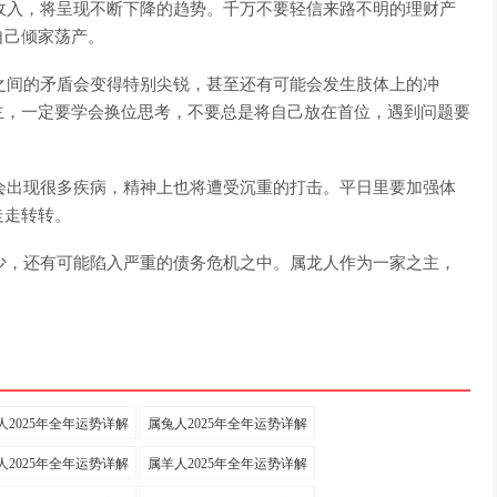
的收入，将呈现不断下降的趋势。千万不要轻信来路不明的理财产
自己倾家荡产。
人之间的矛盾会变得特别尖锐，甚至还有可能会发生肢体上的冲
主，一定要学会换位思考，不要总是将自己放在首位，遇到问题要
上会出现很多疾病，精神上也将遭受沉重的打击。平日里要加强体
走走转转。
减少，还有可能陷入严重的债务危机之中。属龙人作为一家之主，
人2025年全年运势详解
属兔人2025年全年运势详解
人2025年全年运势详解
属羊人2025年全年运势详解