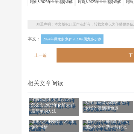
属猴人2025年全年运势详解
属鸡人2025年全年运势详解
属狗
郑重声明：本文版权归原作者所有，转载文章仅为传播更多信
本文：
2024年属龙多少岁 2023年属龙多少岁
下
上一篇
相关文章阅读
化解犯太岁咒语2023年
92年属猴女孩姻缘 92年
怎么念,2023年化解太岁
女猴的婚姻和命运
最简单的方法
属兔75年的婚姻 75年属
属蛇的今年能戴红绳吗,
兔的感情
属蛇的今年适合戴什么