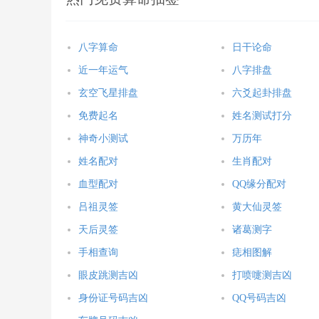
八字算命
日干论命
近一年运气
八字排盘
玄空飞星排盘
六爻起卦排盘
免费起名
姓名测试打分
神奇小测试
万历年
姓名配对
生肖配对
血型配对
QQ缘分配对
吕祖灵签
黄大仙灵签
天后灵签
诸葛测字
手相查询
痣相图解
眼皮跳测吉凶
打喷嚏测吉凶
身份证号码吉凶
QQ号码吉凶