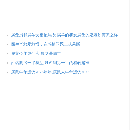
属兔男和属羊女相配吗 男属羊的和女属兔的婚姻如何怎么样
四生肖敢爱敢恨，在感情问题上忒果断！
属龙今年属什么 属龙是哪年
姓名测另一半类型 姓名测另一半的相貌超准
属鼠牛年运势2023年年,属鼠人牛年运势2023