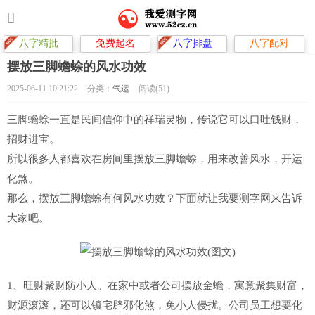
八字精批
免费起名
八字排盘
八字配对
摆放三脚蟾蜍的风水功效
2025-06-11 10:21:22
分类：
气运
阅读(51)
三脚蟾蜍一直是民间信仰中的祥瑞灵物，传说它可以口吐钱财，
招财进宝。
所以很多人都喜欢在房间里摆放三脚蟾蜍，用来改善风水，开运
化煞。
那么，摆放三脚蟾蜍有何风水功效？下面就让我要测字网来告诉
大家吧。
1、旺财聚财防小人。在家中或者公司摆放金蟾，寓意聚集财富，
财源滚滚，还可以镇宅辟邪化煞，免小人侵扰。公司员工想要化