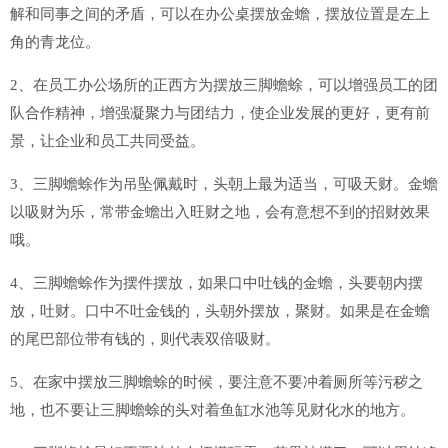
解和同事之间的矛盾，可以在办公桌摆放金蟾，摆放位置是左上
角的青龙位。
2、在员工办公场所的正西方为摆放三脚蟾蜍，可以增强员工的团
队合作精神，增强凝聚力与团结力，使企业发展的更好，更有前
景，让企业和员工共同受益。
3、三脚蟾蜍作为吊坠佩戴时，头朝上最为适当，可吸天财。金蟾
以吸财为乐，常带金蟾出入旺财之地，会有意想不到的招财效果
哦。
4、三脚蟾蜍作为摆件摆放，如果口中吐钱的金蟾，头要朝内摆
放，吐财。口中不吐金钱的，头朝外摆放，聚财。如果是在金蟾
的尾巴部位带有钱的，则代表双倍吸财。
5、在家中摆放三脚蟾蜍的时候，要注意不要冲着厕所等污秽之
地，也不要让三脚蟾蜍的头对着鱼缸水池等见财化水的地方。