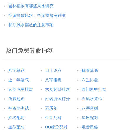
园林植物有哪些风水讲究
空调摆放风水，空调摆放有讲究
餐厅风水摆放的注意事项
热门免费算命抽签
八字算命
日干论命
称骨算命
近一年运气
八字排盘
六壬排盘
玄空飞星排盘
六爻起卦排盘
奇门遁甲排盘
免费起名
姓名测试打分
看风水算命
神奇小测试
万历年
八字合婚
姓名配对
生肖配对
星座配对
血型配对
QQ缘分配对
观音灵签