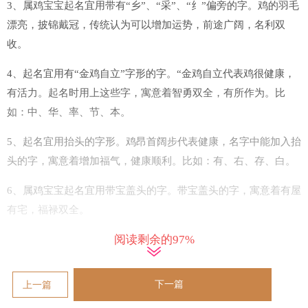
3、属鸡宝宝起名宜用带有“乡”、“采”、“纟”偏旁的字。鸡的羽毛
漂亮，披锦戴冠，传统认为可以增加运势，前途广阔，名利双
收。
4、起名宜用有“金鸡自立”字形的字。“金鸡自立代表鸡很健康，
有活力。起名时用上这些字，寓意着智勇双全，有所作为。比
如：中、华、率、节、本。
5、起名宜用抬头的字形。鸡昂首阔步代表健康，名字中能加入抬
头的字，寓意着增加福气，健康顺利。比如：有、右、存、白。
6、属鸡宝宝起名宜用带宝盖头的字。带宝盖头的字，寓意着有屋
有宅，福禄双全。
阅读剩余的97%
7、属鸡宝宝起名宜用有“巳”、“丑”、“辰”的字。酉（鸡）与辰
（龙）为***，与巳（蛇）丑（牛）为三合，名字中加入这些
字，寓意着有贵人帮助，万事顺利。
下一篇
上一篇
2017年属鸡女宝宝取名忌用字