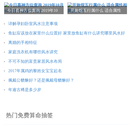
4、属鸡之人不喜有“大”、“君”、“帝”、“王”字形，因鸡长大往往
今日喜神方位查询 2019年10
开旅馆五行属什么 适合属性
月18日喜神在哪个方向
相同的人吗
被作祭品，或为人食用，一生多为别人付出多。如：奇奏奋君群
详解孕妇卧室风水注意事项
帝玉玫玟玳珉珊珠球琦琪琴瑛莹瑶璞环琼。
鱼缸应该放在家里什么位置好 家里放鱼缸有什么讲究哪里风水好
5、属鸡之人不喜有字形脚分开者，因为鸡的脚如果分开，代表病
离婚的手相特征
鸡，不健康也，鸡能够金鸡自立最为适当，不喜见到分叉的脚。
家庭洗衣机有哪些风水讲究
如：文亮元充先光克共烘。
不可不知的富贵家居风水布局
6、属鸡之人不喜见到有“犬”、“犭”、“戌”字形，
2017年属鸡的黎姓女宝宝起名
因“犬”与“犭”、“戌”为狗之意，因地支酉与戌为六害，古云：“金
佩戴公貔貅好？还是佩戴母貔貅好？
鸡遇犬泪双流。”意味着狗会追咬鸡，鸡犬不宁之意。如：状锹狮
年逾古稀是多少岁
猛犹猷独献茂成盛威。
7、属鸡之人不宜见有太多“口”之名字，容易七嘴八舌。成为长舌
妇，鸡婆也，好管闲事，易生是非，及吃力不讨好。如：品容蓉
热门免费算命抽签
吕喜嘉高器歌。