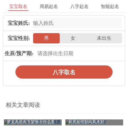
宝宝取名
周易起名
八字起名
智能起名
1、属鸡之人最怕见到与其对冲之字形，因鸡为酉，卯与酉对冲，
所以凡是有“卯”之字形或字义均不可犯之。如犯之，则伤害大，
宝宝姓氏:
刑伤、生病难免。卯之字义可推及东方辽宁月，兔均属之，因卯
居东方，酉居西方，东酉对冲，所以有“东”、“月”、“兔”之字形
宝宝性别:
男
女
未出生
也不可用。如：卯、柳、仰、昂、勉、逸、卿、东、栋、陈、
月、朋、青、清、晴、胜、有、朗、望、朔、朝、期、本。
生辰/预产期:
2、属鸡之人不喜见到“金”之字形，因鸡为酉金，但五行中，金与
八字取名
金组合过重，容易犯冲金属杀伐之意，“金”之字意还
有“西”、“兑”、“申”、“秋”、“酉”均属之。如：金、钊、钧、
铭、锐、锋、钱、钟、镇、秋。
3、属鸡的人不喜见到有“心”、“忄”、“月”之字形，因以上字形代
相关文章阅读
表一块肉的意思，但鸡为素食动物，不食荤肉，若给其肉食，会
让其心不服输，不满意，失望但又无可奈何。如：志忸忻忠念怡
梦见高处向下望预示什么意
厨房如何朝向风水好
思恒恬慈慧态怀懿肯肴胥胡能修。
思