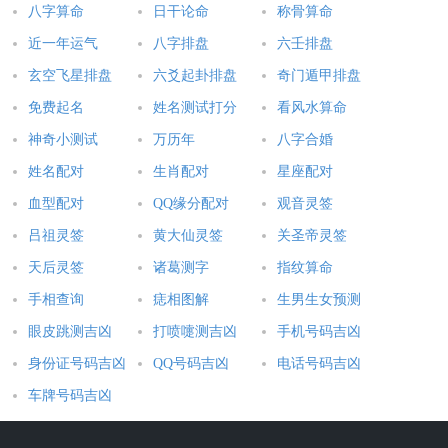
2017年鸡年出生的女宝宝的性格特点
八字算命
日干论命
称骨算命
近一年运气
八字排盘
六壬排盘
属鸡的女人都有哪些优点：节约，付出
玄空飞星排盘
六爻起卦排盘
奇门遁甲排盘
属鸡的女人，经济方面的优点特别多，比如说天生就有会省钱的
免费起名
姓名测试打分
看风水算命
性格特点，加上对别人不吝啬，愿意为朋友付出，这两个方面的
神奇小测试
万历年
八字合婚
优点就使得很多人都愿意和属鸡的女人做朋友了。
姓名配对
生肖配对
星座配对
会理财的女生可不多，在现在这个年代，大多数女生都是只会花
血型配对
QQ缘分配对
观音灵签
钱不会赚钱，像是属鸡的女人这种能够攒钱，还能在短时间内攒
吕祖灵签
黄大仙灵签
关圣帝灵签
下一大笔钱的女生，真心是不多的了，稀有！有钱的人大多数都
天后灵签
诸葛测字
指纹算命
很吝啬，但是属鸡的女人不是，该花的钱一分都不会少，可以最
手相查询
痣相图解
生男生女预测
大程度的给别人提供方便，有人来借钱的时候也多半会慷慨解
囊，有及时雨的江湖称号哦。
眼皮跳测吉凶
打喷嚏测吉凶
手机号码吉凶
身份证号码吉凶
QQ号码吉凶
电话号码吉凶
细数属鸡的女人有什么缺点：天真，轻信
车牌号码吉凶
属鸡的女人其实性格特点还是很善良平和的，不过千万别以为这
样的她们就完美了，其实就发展的角度来讲，天真和容易相信人