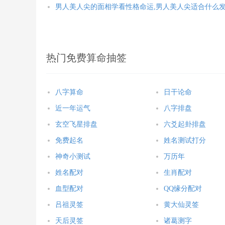
男人美人尖的面相学看性格命运,男人美人尖适合什么
热门免费算命抽签
八字算命
日干论命
近一年运气
八字排盘
玄空飞星排盘
六爻起卦排盘
免费起名
姓名测试打分
神奇小测试
万历年
姓名配对
生肖配对
血型配对
QQ缘分配对
吕祖灵签
黄大仙灵签
天后灵签
诸葛测字