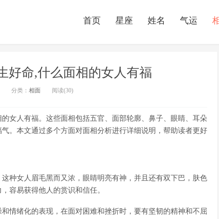
首页
星座
姓名
气运
生好命,什么面相的女人有福
分类：
相面
阅读(30)
相的女人有福。这些面相包括五官、面部轮廓、鼻子、眼睛、耳朵
福气。本文通过多个方面对面相分析进行详细说明，帮助读者更好
。这种女人眉毛黑而又浓，眼睛明亮有神，并且还有双下巴，肤色
力，容易获得他人的赏识和信任。
躁和情绪化的表现，在面对困难和挫折时，要有坚韧的精神和不屈