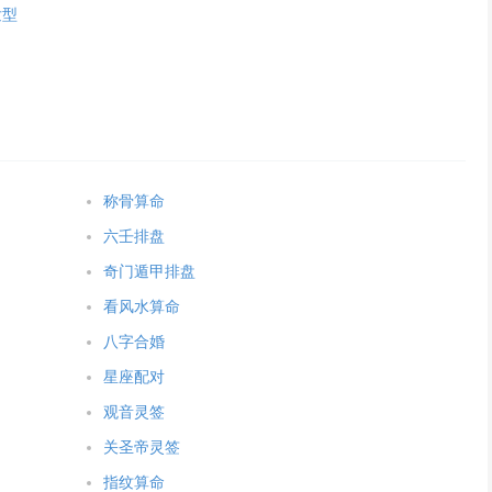
发型
称骨算命
六壬排盘
奇门遁甲排盘
看风水算命
八字合婚
星座配对
观音灵签
关圣帝灵签
指纹算命