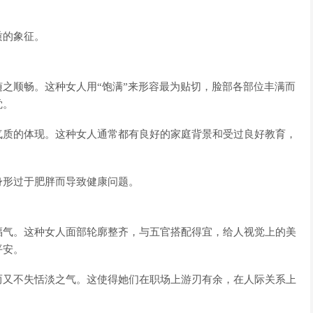
质的象征。
之顺畅。这种女人用“饱满”来形容最为贴切，脸部各部位丰满而
觉。
气质的体现。这种女人通常都有良好的家庭背景和受过良好教育，
身形过于肥胖而导致健康问题。
福气。这种女人面部轮廓整齐，与五官搭配得宜，给人视觉上的美
平安。
而又不失恬淡之气。这使得她们在职场上游刃有余，在人际关系上