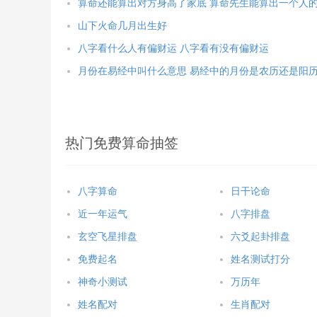
算命还能算出对方身高了家底 算命先生能算出一个人
山下火命几月出生好
八字看什么人有偏财运 八字看有没有偏财运
月份在易经中叫什么意思 易经中的月份是农历还是阳
热门免费算命抽签
八字算命
日干论命
近一年运气
八字排盘
玄空飞星排盘
六爻起卦排盘
免费起名
姓名测试打分
神奇小测试
万历年
姓名配对
生肖配对