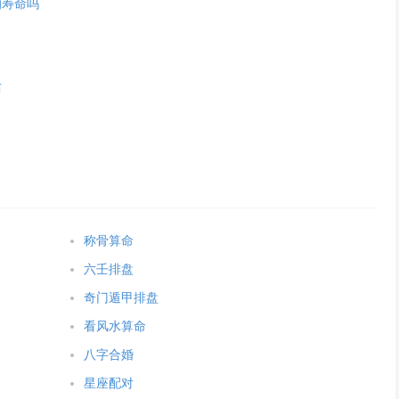
的寿命吗
历
称骨算命
六壬排盘
奇门遁甲排盘
看风水算命
八字合婚
星座配对