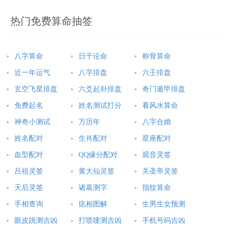
热门免费算命抽签
八字算命
日干论命
称骨算命
近一年运气
八字排盘
六壬排盘
玄空飞星排盘
六爻起卦排盘
奇门遁甲排盘
免费起名
姓名测试打分
看风水算命
神奇小测试
万历年
八字合婚
姓名配对
生肖配对
星座配对
血型配对
QQ缘分配对
观音灵签
吕祖灵签
黄大仙灵签
关圣帝灵签
天后灵签
诸葛测字
指纹算命
手相查询
痣相图解
生男生女预测
眼皮跳测吉凶
打喷嚏测吉凶
手机号码吉凶