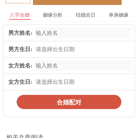
岁之间。在在这个年龄段，许多人会面临各种各样的选择与考
八字合婚
姻缘分析
结婚吉日
单身姻缘
虑，如事业发展、把婚姻观念与家庭负担等。
从在25岁到30岁之间，许多人正处于事业初期，他们可能更加注
男方姓名:
重自己的职业发展，对婚姻并不着急。而在30岁到35岁之间，部
分人可能已经稳定了自己的事业，并开始考虑婚姻与家庭的问
男方生日:
题。所以 ，晚婚年龄的普通特征可以综合考虑个人情况与社会因
素进行确定。
女方姓名:
为需要看的是，晚婚年龄的普通特征并不适用于所有人，每个人
女方生日:
的情况各异，晚婚年龄也会受到个人因素的作用。所以 ，在进行
婚姻规划时，应当依据自身情况与需求来做出决策。
合婚配对
小结
算命婚姻晚婚八字命理特征可以从多个角度来考虑与说明。晚婚
年龄的因素包括家庭环境、对教育程度与社会文化背景等，而八
相关文章阅读
字命理中的命盘结构与胎元也会对晚婚产生作用。晚婚年龄普通