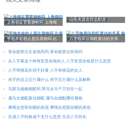
在25岁到35岁之间，但并不适用于所有人。每个人的情况各异，
晚婚年龄需要综合考虑个人因素来确定。希望本文能为提供部分
山头火适合什么职业
上海领证需要婚检吗 上海领
有关晚婚的参考，并对算命婚姻晚婚八字命理特征有更深入的认
结婚证需要准备什么材料
识。
平地木命的人是比肩格吗 比
八字格局法和旺衰法的关系
肩格运势如何
格局法与旺衰法
本文：
算命婚姻晚婚八字命理特征 算命中的晚婚年龄一般是多少岁
算命能算出生老病死吗 算命能算出疾病吗
从八字看这十种有富贵命格的人 八字富贵命格是什么意思
八字带桃花长得不好看 八字有桃花的女人
冉字的含义五行属什么 冉字五行属什么及解释
马跟马婚姻相配吗 男马女马千万别在一起
属马女婚配最佳婚配 属马女婚配哪些属相
摩羯女想和你睡的表现 摩羯女想跟你睡的表现
生成八字转换成干支什么意思 生辰八字转化