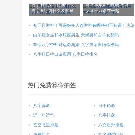
冉字的含义五行属什么
马跟马婚姻相配吗 男马
冉字五行属什么及解释
女马千万别在一起
初五迎财神！可是好多人连财神有哪些都不知道！这怎
白羊座女生和水瓶座男生 天蝎男和白羊女配吗
算命八字中却财运命离婚 八字显示离婚命准吗
八字排日柱口诀应用 八字日柱排名
热门免费算命抽签
八字算命
日干论命
近一年运气
八字排盘
玄空飞星排盘
六爻起卦排盘
免费起名
姓名测试打分