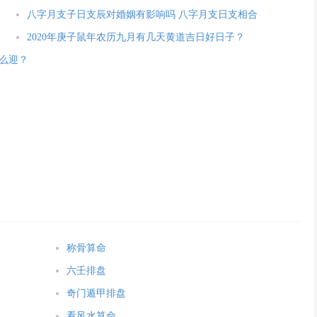
八字月支子日支辰对婚姻有影响吗 八字月支日支相合
2020年庚子鼠年农历九月有几天黄道吉日好日子？
么迎？
称骨算命
六壬排盘
奇门遁甲排盘
看风水算命