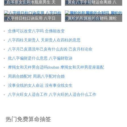
白羊座女生和水瓶座男生 天
算命八字中却财运命离婚 八
传说比干为商朝忠臣，天帝怜其***，因无心而不偏私，故封
蝎男和白羊女配吗
字显示离婚命准吗
为“财神”。又因为比干是一位文臣，所以也被称为文财神。
八字排日柱口诀应用 八字日
属蛇的和属猴的合财吗 属蛇
柱排名
的和属猴的合财吗婚姻
念佛可以改变八字吗 念佛能改变
八字四柱天厨贵人 天厨贵人在四柱的意思
八字月己亥遇流年己亥有什么吉凶 己亥月柱论命
批八字偏财是什么意思 八字偏财歌诀
4
摩羯女和天秤男合适吗douban 摩羯女和天秤男星座最配
周易合婚配对 周易八字配对合婚
范蠡
没事业线的女人命运 没有事业线女生
文财神范蠡一生艰苦创业，积金数万；善于经营，善于理财，又
八字火旺女人适合工作 八字火旺的人适合什么工作
能广散钱财。曾三次经商成巨富，三散家财，自号陶朱公，乃我
国儒商之鼻祖。世人誉之：“忠以为国，智以保身，商以致富，成
名天下”。以其进退得宜，不执着于名利的态度，及出神入化的经
热门免费算命抽签
营手法而被世人奉为文财神。