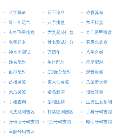
武财神
八字算命
日干论命
称骨算命
武财神在民间常供奉的有黑口黑面的赵公明以及红面长髯的关帝
近一年运气
八字排盘
六壬排盘
圣君。擅长捉鬼降妖的钟馗也常常被人们奉为武财神。
玄空飞星排盘
六爻起卦排盘
奇门遁甲排盘
免费起名
姓名测试打分
看风水算命
有的商家，常年供奉的是武财神赵公明，以使自己在商业竞争
神奇小测试
万历年
八字合婚
中“宜利和合”而取胜；有的商家，供奉的是红脸关公，关羽
以“义”著称，商家取其“以义为利”，即以“义”达到赢“利”的目
姓名配对
生肖配对
星座配对
的。还有的商家干脆一起供奉。
血型配对
QQ缘分配对
观音灵签
吕祖灵签
黄大仙灵签
关圣帝灵签
天后灵签
诸葛测字
指纹算命
手相查询
痣相图解
生男生女预测
眼皮跳测吉凶
打喷嚏测吉凶
手机号码吉凶
身份证号码吉凶
QQ号码吉凶
电话号码吉凶
1
车牌号码吉凶