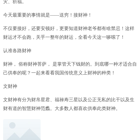
灾、祈福。
今天最重要的事情就是——送穷！接财神！
不仅要接好，还要安顿好，更要知道财神老爷都有啥禁忌！这样
财运才不会跑，关乎一整年的财运，全看今天这一哆嗦了！
认准各路财神
财神， 俗称财神菩萨， 是掌管天下钱财的。到底哪一种才适合自
己供奉的呢？一起来看看我国传统意义上财神的种类！
文财神
文财神有分为财帛星君、福禄寿三星以及公正无私的比干以及生
财有道的智慧财神范蠡。大多数人都喜欢供奉此类财神。