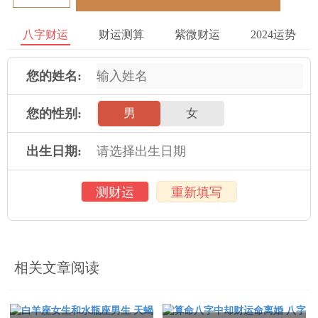
福禄寿三星
八字财运
财运测算
紫微财运
2024运势
“福星” 手抱婴儿，象征子女昌盛一团和气、福泽绵绵；“禄星”身
穿华贵朝服、腰围玉带，手抱玉如意，一脸富贵容相。“寿星”手
您的姓名:
捧寿桃，面露幸福祥和的笑容，面上皱纹可以看出他寿与天齐，
象征长寿无病无灾；象征安康长寿。在福禄寿三星中，本来只
您的性别:
男
女
有“禄星”才是财神，但因为三星通常是三位一体，故此福、寿二
星也因而被人一起视为财神供奉了。
出生日期:
测财运
重新填写
相关文章阅读
3
比干