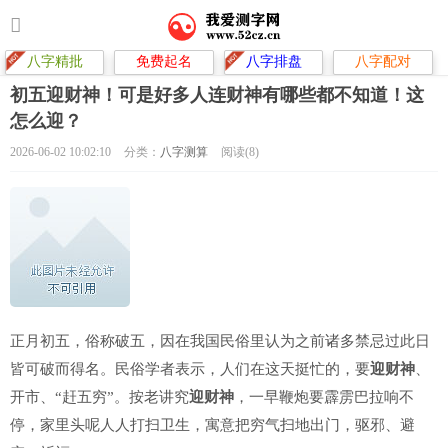
八字精批
免费起名
八字排盘
八字配对
初五迎财神！可是好多人连财神有哪些都不知道！这
怎么迎？
2026-06-02 10:02:10
分类：
八字测算
阅读(8)
正月初五，俗称破五，因在我国民俗里认为之前诸多禁忌过此日
皆可破而得名。民俗学者表示，人们在这天挺忙的，要
迎财神
、
开市、“赶五穷”。按老讲究
迎财神
，一早鞭炮要霹雳巴拉响不
停，家里头呢人人打扫卫生，寓意把穷气扫地出门，驱邪、避